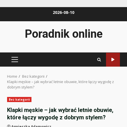
Skip
2026-08-10
to
content
Poradnik online
PRIMARY
MENU
Home
Bez kategorii
Klapki męskie – jak wybrać letnie obuwie, które łączy wygodę z
dobrym stylem?
Bez kategorii
Klapki męskie – jak wybrać letnie obuwie,
które łączy wygodę z dobrym stylem?
Agnieszka Adamowicz