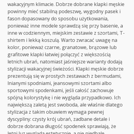
wakacyjnym klimacie. Dobrze dobrane klapki męskie
powinny mieć stabilną podeszwę, wygodny pasek i
fason dopasowany do sposobu użytkowania,
ponieważ inne modele sprawdzą się przy basenie, a
inne w codziennym, miejskim zestawie z szortami, T-
shirtem i lekką koszulą. Warto zwracać uwagę na
kolor, ponieważ czarne, granatowe, brązowe lub
grafitowe klapki łatwiej połączyć z większością
letnich ubrań, natomiast jaśniejsze warianty dodają
stylizacji wakacyjnej świeżości. Klapki męskie dobrze
prezentują się w prostych zestawach z bermudami,
lnianymi spodniami, jeansowymi szortami albo
sportowymi spodenkami, jeśli całość zachowuje
spójną kolorystykę i nie wygląda przypadkowo. Ich
największą zaletą jest swoboda, ale właśnie dlatego
stylizacja z takim obuwiem wymaga pewnej
dyscypliny: czysty krój ubrań, zadbane detale i
dobrze dobrana długość spodenek sprawiają, że
letni luz wygląda estetycznie, a nie niedbale.