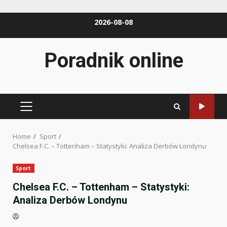
Skip
2026-08-08
to
content
Poradnik online
PRIMARY
MENU
Home
Sport
Chelsea F.C. – Tottenham – Statystyki: Analiza Derbów Londynu
Sport
Chelsea F.C. – Tottenham – Statystyki:
Analiza Derbów Londynu