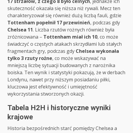
17 strzałów, z czego 8 było celnych
, jednakże ich
skuteczność okazała się niższa niż rywali. Mecz ten
charakteryzował się również dużą liczbą fauli, gdzie
Tottenham popełnił 17 przewinień
, podczas gdy
Chelsea 11
. Liczba rzutów rożnych również była
zróżnicowana –
Tottenham miał ich 10
, co może
świadczyć o częstych atakach skrzydłami lub stałych
fragmentach gry, podczas gdy
Chelsea wykonała
tylko 3 rzuty rożne
, co może wskazywać na
mniejszą liczbę sytuacji budowanych z narożnika
boiska. Ten wynik i statystyki pokazują, że w derbach
Londynu, nawet przy niższym posiadaniu piłki,
kluczowa jest efektywność i umiejętność
wykorzystania stworzonych okazji.
Tabela H2H i historyczne wyniki
krajowe
Historia bezpośrednich starć pomiędzy Chelsea a