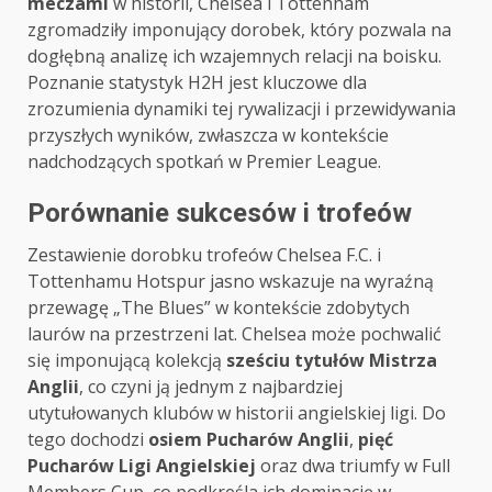
meczami
w historii, Chelsea i Tottenham
zgromadziły imponujący dorobek, który pozwala na
dogłębną analizę ich wzajemnych relacji na boisku.
Poznanie statystyk H2H jest kluczowe dla
zrozumienia dynamiki tej rywalizacji i przewidywania
przyszłych wyników, zwłaszcza w kontekście
nadchodzących spotkań w Premier League.
Porównanie sukcesów i trofeów
Zestawienie dorobku trofeów Chelsea F.C. i
Tottenhamu Hotspur jasno wskazuje na wyraźną
przewagę „The Blues” w kontekście zdobytych
laurów na przestrzeni lat. Chelsea może pochwalić
się imponującą kolekcją
sześciu tytułów Mistrza
Anglii
, co czyni ją jednym z najbardziej
utytułowanych klubów w historii angielskiej ligi. Do
tego dochodzi
osiem Pucharów Anglii
,
pięć
Pucharów Ligi Angielskiej
oraz dwa triumfy w Full