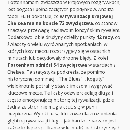
Tottenhamem, zwłaszcza w krajowych rozgrywkach,
jest bogata i pełna zaciętych pojedynków. Analiza
tabeli H2H pokazuje, że
w rywalizacji krajowej
Chelsea ma na koncie 72 zwycięstwa
, co stanowi
znaczącą przewagę nad swoim londyńskim rywalem.
Dodatkowo, obie drużyny dzieliły punkty
42 razy
, co
świadczy o wielu wyrównanych spotkaniach, w
których losy meczu rozstrzygały się w ostatnich
minutach lub decydowały drobne błędy. Z kolei
Tottenham odniósł 54 zwycięstwa
w starciach z
Chelsea. Ta statystyka podkreśla, że pomimo
historycznej dominacji „The Blues”, „Koguty”
wielokrotnie potrafiły stawić im czoła i wygrywać
kluczowe mecze. Te liczby odzwierciedlają długą i
często emocjonującą historię tej rywalizacji, gdzie
żadna ze stron nie mogła czuć się w pełni
bezpieczna. Wyniki te są kluczowe dla zrozumienia
głębi tej rywalizacji i tego, jak bardzo znaczące jest
każde kolejne spotkanie w kontekście historycznych