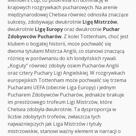
Members Cup, co podkreśla ich dominację w
krajowych rozgrywkach pucharowych. Na arenie
międzynarodowej Chelsea również odnosiła znaczące
sukcesy, zdobywając dwukrotnie
Ligę Mistrzów
,
dwukrotnie
Ligę Europy
oraz dwukrotnie
Puchar
Zdobywców Pucharów
. Z kolei Tottenham, choć jest
klubem o bogatej historii, może pochwalić się
dwoma tytułami Mistrza Anglii, co stanowi znaczącą
różnicę w porównaniu do ich londyńskich rywali.
„Koguty” również zdobyły osiem Pucharów Anglii
oraz cztery Puchary Ligi Angielskiej. W rozgrywkach
europejskich Tottenham może pochwalić się trzema
Pucharami UEFA (obecnie Liga Europy) i jednym
Pucharem Zdobywców Pucharów, jednakże brakuje
im prestiżowego trofeum Ligi Mistrzów, które
Chelsea zdobyła dwukrotnie. Ta dysproporcja w
liczbie zdobytych trofeów, zwłaszcza tych
najważniejszych jak Liga Mistrzów i tytuły
mistrzowskie, stanowi ważny element w narracji o