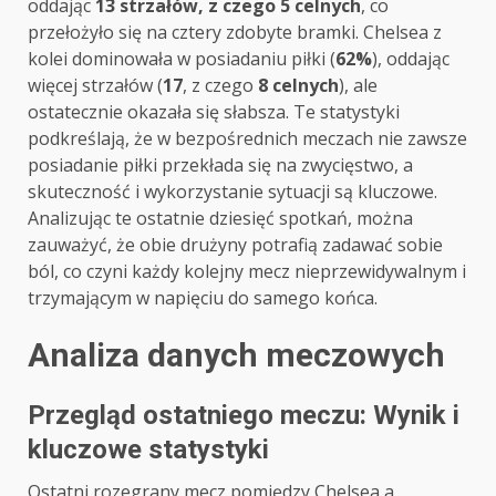
oddając
13 strzałów, z czego 5 celnych
, co
przełożyło się na cztery zdobyte bramki. Chelsea z
kolei dominowała w posiadaniu piłki (
62%
), oddając
więcej strzałów (
17
, z czego
8 celnych
), ale
ostatecznie okazała się słabsza. Te statystyki
podkreślają, że w bezpośrednich meczach nie zawsze
posiadanie piłki przekłada się na zwycięstwo, a
skuteczność i wykorzystanie sytuacji są kluczowe.
Analizując te ostatnie dziesięć spotkań, można
zauważyć, że obie drużyny potrafią zadawać sobie
ból, co czyni każdy kolejny mecz nieprzewidywalnym i
trzymającym w napięciu do samego końca.
Analiza danych meczowych
Przegląd ostatniego meczu: Wynik i
kluczowe statystyki
Ostatni rozegrany mecz pomiędzy Chelsea a