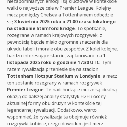
niezapomnianych emocji i są kluczowe w kontekście
walki o najwyższe cele w Premier League. Kolejny
mecz pomiędzy Chelsea a Tottenhamem odbędzie
się
3 kwietnia 2025 roku o 21:00 czasu lokalnego
na stadionie Stamford Bridge
. To spotkanie,
rozegrane w ramach krajowych rozgrywek, z
pewnością będzie miało ogromne znaczenie dla
układu tabeli i morale obu zespołów. Z kolei kolejne,
bardzo interesujące starcie, zaplanowano na
1
listopada 2025 roku o godzinie 17:30 UTC
. Tym
razem rywalizacja przeniesie się na stadion
Tottenham Hotspur Stadium w Londynie
, a mecz
ten zostanie rozegrany w ramach rozgrywek
Premier League
. Te nadchodzące mecze są idealną
okazją do dalszej analizy statystyk H2H i oceny
aktualnej formy obu drużyn w kontekście tej
legendarnej rywalizacji. Dodatkowo, warto
wspomnieć, że rywalizacja ta obejmuje również
rozgrywki kobiece, czego dowodem jest mecz