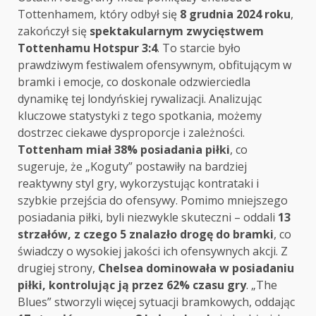
Tottenhamem, który odbył się
8 grudnia 2024 roku
,
zakończył się
spektakularnym zwycięstwem
Tottenhamu Hotspur 3:4
. To starcie było
prawdziwym festiwalem ofensywnym, obfitującym w
bramki i emocje, co doskonale odzwierciedla
dynamikę tej londyńskiej rywalizacji. Analizując
kluczowe statystyki z tego spotkania, możemy
dostrzec ciekawe dysproporcje i zależności.
Tottenham miał 38% posiadania piłki
, co
sugeruje, że „Koguty” postawiły na bardziej
reaktywny styl gry, wykorzystując kontrataki i
szybkie przejścia do ofensywy. Pomimo mniejszego
posiadania piłki, byli niezwykle skuteczni – oddali
13
strzałów, z czego 5 znalazło drogę do bramki
, co
świadczy o wysokiej jakości ich ofensywnych akcji. Z
drugiej strony,
Chelsea dominowała w posiadaniu
piłki, kontrolując ją przez 62% czasu gry
. „The
Blues” stworzyli więcej sytuacji bramkowych, oddając