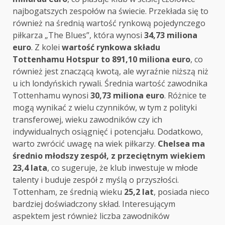
najbogatszych zespołów na świecie. Przekłada się to
również na średnią wartość rynkową pojedynczego
piłkarza „The Blues”, która wynosi
34,73 miliona
euro
. Z kolei
wartość rynkowa składu
Tottenhamu Hotspur to 891,10 miliona euro
, co
również jest znaczącą kwotą, ale wyraźnie niższą niż
u ich londyńskich rywali. Średnia wartość zawodnika
Tottenhamu wynosi
30,73 miliona euro
. Różnice te
mogą wynikać z wielu czynników, w tym z polityki
transferowej, wieku zawodników czy ich
indywidualnych osiągnięć i potencjału. Dodatkowo,
warto zwrócić uwagę na wiek piłkarzy.
Chelsea ma
średnio młodszy zespół, z przeciętnym wiekiem
23,4 lata
, co sugeruje, że klub inwestuje w młode
talenty i buduje zespół z myślą o przyszłości.
Tottenham, ze średnią wieku
25,2 lat
, posiada nieco
bardziej doświadczony skład. Interesującym
aspektem jest również liczba zawodników