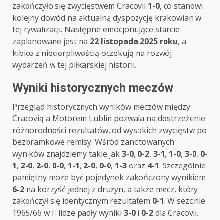
zakończyło się zwycięstwem Cracovii
1-0
, co stanowi
kolejny dowód na aktualną dyspozycję krakowian w
tej rywalizacji. Następne emocjonujące starcie
zaplanowane jest na
22 listopada 2025 roku
, a
kibice z niecierpliwością oczekują na rozwój
wydarzeń w tej piłkarskiej historii.
Wyniki historycznych meczów
Przegląd historycznych wyników meczów między
Cracovią a Motorem Lublin pozwala na dostrzeżenie
różnorodności rezultatów, od wysokich zwycięstw po
bezbramkowe remisy. Wśród zanotowanych
wyników znajdziemy takie jak
3-0
,
0-2
,
3-1
,
1-0
,
3-0
,
0-
1
,
2-0
,
2-0
,
0-0
,
1-1
,
2-0
,
0-0
,
1-3
oraz
4-1
. Szczególnie
pamiętny może być pojedynek zakończony wynikiem
6-2
na korzyść jednej z drużyn, a także mecz, który
zakończył się identycznym rezultatem
0-1
. W sezonie
1965/66 w II lidze padły wyniki
3-0
i
0-2
dla Cracovii.