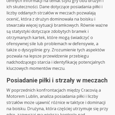
cennych informacji na temat stylu gry obu drużyn i
ich skuteczności. Dane dotyczące posiadania piłki i
liczby oddanych strzałów w meczach pozwalają
ocenić, która z drużyn dominowała na boisku i
stwarzała więcej sytuacji bramkowych. Równie ważne
są statystyki dotyczące zdobytych bramek i
otrzymanych kartek, które mogą świadczyć o
ofensywnej sile lub problemach w defensywie, a
także o dyscyplinie gry. Zrozumienie tych aspektów
pozwala na lepsze przewidzenie przebiegu
nadchodzącego starcia i identyfikację potencjalnych
kluczowych momentów meczu.
Posiadanie piłki i strzały w meczach
W poprzednich konfrontacjach między Cracovią a
Motorem Lublin, analiza posiadania piłki i liczby
strzałów może ujawnić różnice w taktyce i dominacji
na boisku. Drużyna, która częściej utrzymuje się przy
piłce, zazwyczaj ma większą kontrolę nad