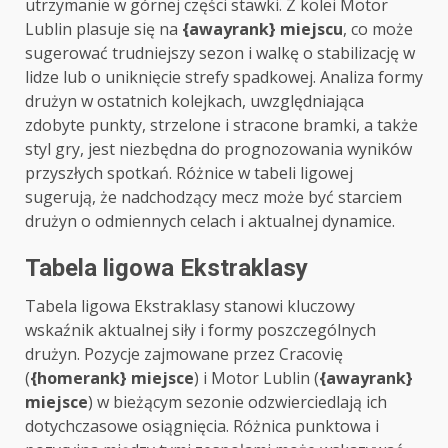
utrzymanie w górnej części stawki. Z kolei Motor
Lublin plasuje się na
{awayrank} miejscu
, co może
sugerować trudniejszy sezon i walkę o stabilizację w
lidze lub o uniknięcie strefy spadkowej. Analiza formy
drużyn w ostatnich kolejkach, uwzględniająca
zdobyte punkty, strzelone i stracone bramki, a także
styl gry, jest niezbędna do prognozowania wyników
przyszłych spotkań. Różnice w tabeli ligowej
sugerują, że nadchodzący mecz może być starciem
drużyn o odmiennych celach i aktualnej dynamice.
Tabela ligowa Ekstraklasy
Tabela ligowa Ekstraklasy stanowi kluczowy
wskaźnik aktualnej siły i formy poszczególnych
drużyn. Pozycje zajmowane przez Cracovię
(
{homerank} miejsce
) i Motor Lublin (
{awayrank}
miejsce
) w bieżącym sezonie odzwierciedlają ich
dotychczasowe osiągnięcia. Różnica punktowa i