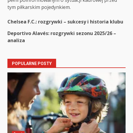
pełni poinformowanym o sytuacji kadrowej przed
tym piłkarskim pojedynkiem.
Post
Chelsea F.C.: rozgrywki – sukcesy i historia klubu
navigation
Deportivo Alavés: rozgrywki sezonu 2025/26 –
analiza
POPULARNE POSTY