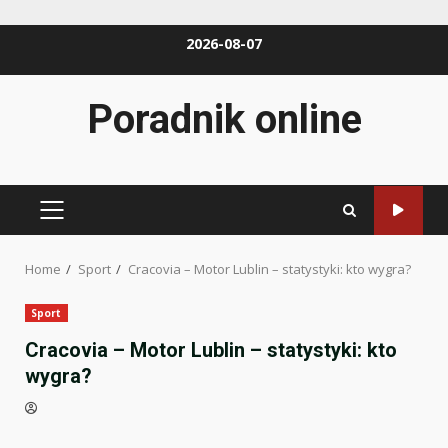
Skip
2026-08-07
to
content
Poradnik online
PRIMARY
MENU
Home
Sport
Cracovia – Motor Lublin – statystyki: kto wygra?
Sport
Cracovia – Motor Lublin – statystyki: kto
wygra?