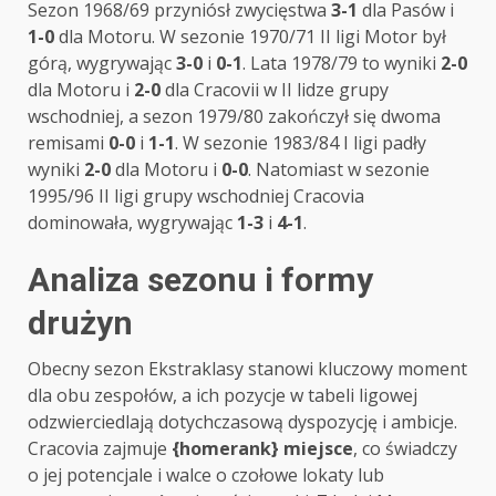
Sezon 1968/69 przyniósł zwycięstwa
3-1
dla Pasów i
1-0
dla Motoru. W sezonie 1970/71 II ligi Motor był
górą, wygrywając
3-0
i
0-1
. Lata 1978/79 to wyniki
2-0
dla Motoru i
2-0
dla Cracovii w II lidze grupy
wschodniej, a sezon 1979/80 zakończył się dwoma
remisami
0-0
i
1-1
. W sezonie 1983/84 I ligi padły
wyniki
2-0
dla Motoru i
0-0
. Natomiast w sezonie
1995/96 II ligi grupy wschodniej Cracovia
dominowała, wygrywając
1-3
i
4-1
.
Analiza sezonu i formy
drużyn
Obecny sezon Ekstraklasy stanowi kluczowy moment
dla obu zespołów, a ich pozycje w tabeli ligowej
odzwierciedlają dotychczasową dyspozycję i ambicje.
Cracovia zajmuje
{homerank} miejsce
, co świadczy
o jej potencjale i walce o czołowe lokaty lub