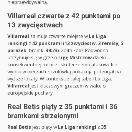
nieprzewidywalną.
Villarreal czwarte z 42 punktami po
13 zwycięstwach
Villarreal
zajmuje czwarte miejsce w
La Liga
rankingi
z
42 punktami
(
13 zwycięstw
,
3 remisy
,
5
porażek
, bramki
39:23
). Żółta Łódź Podwodna
utrzymuje się w grze o
Ligę Mistrzów
dzięki
konsekwentnej formie i skutecznemu atakowi. Ich
wyniki w meczach z czołówką pokazują potencjał na
wyższe lokaty. W kontekście całej tabeli La Liga,
Villarreal
jest kluczowym graczem w walce o
europejskie puchary.
Real Betis piąty z 35 punktami i 36
bramkami strzelonymi
Real Betis
jest piąty w
La Liga rankingi
z
35