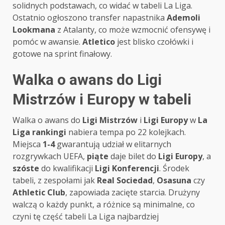
solidnych podstawach, co widać w tabeli La Liga.
Ostatnio ogłoszono transfer napastnika
Ademoli
Lookmana
z Atalanty, co może wzmocnić ofensywę i
pomóc w awansie.
Atletico
jest blisko czołówki i
gotowe na sprint finałowy.
Walka o awans do Ligi
Mistrzów i Europy w tabeli
Walka o awans do
Ligi Mistrzów
i
Ligi Europy
w
La
Liga rankingi
nabiera tempa po 22 kolejkach.
Miejsca
1-4
gwarantują udział w elitarnych
rozgrywkach UEFA,
piąte
daje bilet do
Ligi Europy
, a
szóste
do kwalifikacji
Ligi Konferencji
. Środek
tabeli, z zespołami jak
Real Sociedad
,
Osasuna
czy
Athletic Club
, zapowiada zacięte starcia. Drużyny
walczą o każdy punkt, a różnice są minimalne, co
czyni tę część tabeli La Liga najbardziej