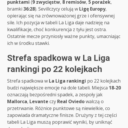
punktami
(
9 zwycięstw
,
8 remisów
,
5 porażek
,
bramki
36:28
). Sevillczycy celują w
Ligę Europy
,
opierając się na zrównoważonej grze i ofensywnej
sile. Ich pozycja w tabeli La Liga daje nadzieję na
kwalifikacje, choć konkurencja z tyłu jest ostra.
Ostatnie mecze przyniosły ważne punkty, umacniając
ich w środku stawki.
Strefa spadkowa w La Liga
rankingi po 22 kolejkach
Strefa spadkowa w
La Liga rankingi
po 22 kolejkach
budzi największe emocje na dole tabeli. Miejsca
18-20
oznaczają bezpośredni spadek, a zespoły jak
Mallorca
,
Levante
czy
Real Oviedo
walczą o
przetrwanie. Różnice punktowe są niewielkie, co
zapowiada dramatyczne finisze. Drużyny z tej części
tabeli La Liga muszą poprawić wyniki, by uniknąć