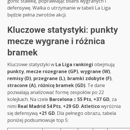
gonić stawkę, poprawiając bilans wygranych i
defensywę. Walka o utrzymanie w tabeli La Liga
będzie pełna zwrotów akcji.
Kluczowe statystyki: punkty
mecze wygrane i różnica
bramek
Kluczowe statystyki w
La Liga rankingi
obejmują
punkty
,
mecze rozegrane (GP)
,
wygrane (W)
,
remisy (D)
,
przegrane (L)
,
bramki zdobyte (F)
,
stracone (A)
,
różnicę bramek (GD)
. Te dane
pozwalają analizować formę zespołów po 22
kolejkach. Na czele
Barcelona
z
55 Pts
,
+37 GD
, za
nimi
Real Madrid
54 Pts
,
+29 GD
.
Atletico
wyróżnia
się defensywą
+21 GD
. Dla pełnego obrazu, tabela
poniżej podsumowuje top 5: