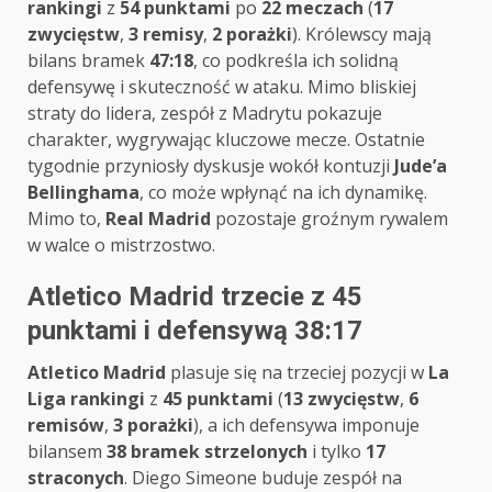
rankingi
z
54 punktami
po
22 meczach
(
17
zwycięstw
,
3 remisy
,
2 porażki
). Królewscy mają
bilans bramek
47:18
, co podkreśla ich solidną
defensywę i skuteczność w ataku. Mimo bliskiej
straty do lidera, zespół z Madrytu pokazuje
charakter, wygrywając kluczowe mecze. Ostatnie
tygodnie przyniosły dyskusje wokół kontuzji
Jude’a
Bellinghama
, co może wpłynąć na ich dynamikę.
Mimo to,
Real Madrid
pozostaje groźnym rywalem
w walce o mistrzostwo.
Atletico Madrid trzecie z 45
punktami i defensywą 38:17
Atletico Madrid
plasuje się na trzeciej pozycji w
La
Liga rankingi
z
45 punktami
(
13 zwycięstw
,
6
remisów
,
3 porażki
), a ich defensywa imponuje
bilansem
38 bramek strzelonych
i tylko
17
straconych
. Diego Simeone buduje zespół na