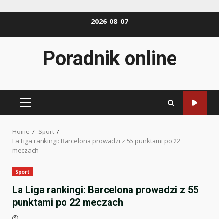
Skip
2026-08-07
to
content
Poradnik online
PRIMARY
MENU
Home
Sport
La Liga rankingi: Barcelona prowadzi z 55 punktami po 22
meczach
Sport
La Liga rankingi: Barcelona prowadzi z 55
punktami po 22 meczach