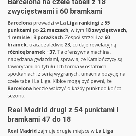
Barcelona na czele tabeli z 18
zwycięstwami i 60 bramkami
Barcelona
prowadzi w
La Liga rankingi
z
55
punktami
po
22 meczach
, w tym
18 zwycięstwach
,
1 remisie
i
3 porażkach
. Zespół strzelił aż
60
bramek
, tracąc zaledwie
23
, co daje rewelacyjną
różnicę bramek +37
. Ta ofensywna machina,
napędzana gwiazdami, sprawia, że Katalończycy są
faworytami do tytułu. Ich forma w ostatnich
spotkaniach, z serią wygranych, umacnia pozycję na
czele tabeli La Liga. Kibice mogą być pewni, że
Barcelona
będzie walczyć o każdy punkt do końca
sezonu.
Real Madrid drugi z 54 punktami i
bramkami 47 do 18
Real Madrid
zajmuje drugie miejsce w
La Liga