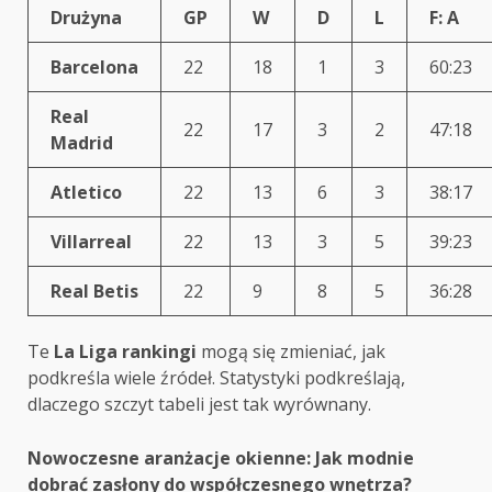
Drużyna
GP
W
D
L
F: A
Barcelona
22
18
1
3
60:23
Real
22
17
3
2
47:18
Madrid
Atletico
22
13
6
3
38:17
Villarreal
22
13
3
5
39:23
Real Betis
22
9
8
5
36:28
Te
La Liga rankingi
mogą się zmieniać, jak
podkreśla wiele źródeł. Statystyki podkreślają,
dlaczego szczyt tabeli jest tak wyrównany.
Post
Nowoczesne aranżacje okienne: Jak modnie
dobrać zasłony do współczesnego wnętrza?