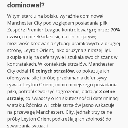
dominował?
W tym starciu na boisku wyraźnie dominował
Manchester City pod względem posiadania piłki.
Zespół z Premier League kontrolował grę przez
70%
czasu
, co przekładało się na ich inicjatywę i
możliwość kreowania sytuacji bramkowych. Z drugiej
strony, Leyton Orient, jako drużyna z niższej ligi,
skupiała się na defensywie i szukała swoich szans w
kontratakach. W kontekście strzałów, Manchester
City oddał
10 celnych strzałów
, co pokazuje ich
ofensywną siłę i próbę przełamania defensywy
rywala. Leyton Orient, mimo mniejszego posiadania
piłki, potrafił stworzyć zagrożenie, oddając
3 celne
strzały
, co świadczy o ich skuteczności i determinacji
w ataku. Różnica w liczbie strzałów jasno wskazuje
na przewagę Manchesteru City, jednak trzy celne
próby Leyton Orient podkreślają ich zdolność do
stwarzania sytuacji.