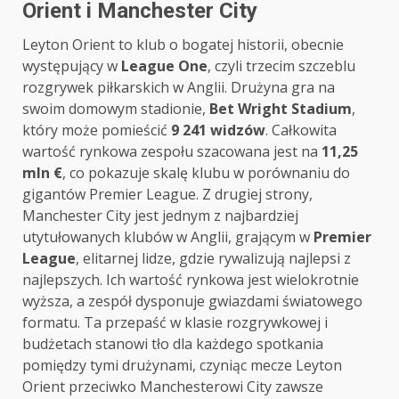
Orient i Manchester City
Leyton Orient to klub o bogatej historii, obecnie
występujący w
League One
, czyli trzecim szczeblu
rozgrywek piłkarskich w Anglii. Drużyna gra na
swoim domowym stadionie,
Bet Wright Stadium
,
który może pomieścić
9 241 widzów
. Całkowita
wartość rynkowa zespołu szacowana jest na
11,25
mln €
, co pokazuje skalę klubu w porównaniu do
gigantów Premier League. Z drugiej strony,
Manchester City jest jednym z najbardziej
utytułowanych klubów w Anglii, grającym w
Premier
League
, elitarnej lidze, gdzie rywalizują najlepsi z
najlepszych. Ich wartość rynkowa jest wielokrotnie
wyższa, a zespół dysponuje gwiazdami światowego
formatu. Ta przepaść w klasie rozgrywkowej i
budżetach stanowi tło dla każdego spotkania
pomiędzy tymi drużynami, czyniąc mecze Leyton
Orient przeciwko Manchesterowi City zawsze