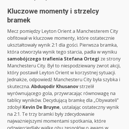
Kluczowe momenty i strzelcy
bramek
Mecz pomiędzy Leyton Orient a Manchesterem City
obfitował w kluczowe momenty, które ostatecznie
ukształtowały wynik 2:1 dla gości. Pierwsza bramka,
która otworzyła wynik tego starcia, padła w wyniku
samobójczego trafienia Stefana Ortegi
ze strony
Manchesteru City. Był to niespodziewany zwrot akcji,
który postawił Leyton Orient w korzystnej sytuacji.
Jednakże, odpowiedź Manchesteru City była szybka i
skuteczna.
Abduqodir Khusanov
strzelił
wyrównującego gola, przywracając równowagę na
tablicy wyników. Decydującą bramkę dla „Obywateli”
zdobył
Kevin De Bruyne
, ustalając ostateczny wynik
na 2:1. Te trzy bramki były zdecydowanie
najważniejszymi momentami spotkania, które
odzwierciedlały walkę obu zespołów o awans w