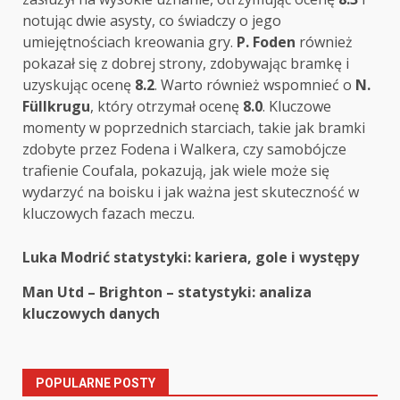
notując dwie asysty, co świadczy o jego
umiejętnościach kreowania gry.
P. Foden
również
pokazał się z dobrej strony, zdobywając bramkę i
uzyskując ocenę
8.2
. Warto również wspomnieć o
N.
Füllkrugu
, który otrzymał ocenę
8.0
. Kluczowe
momenty w poprzednich starciach, takie jak bramki
zdobyte przez Fodena i Walkera, czy samobójcze
trafienie Coufala, pokazują, jak wiele może się
wydarzyć na boisku i jak ważna jest skuteczność w
kluczowych fazach meczu.
Post
Luka Modrić statystyki: kariera, gole i występy
navigation
Man Utd – Brighton – statystyki: analiza
kluczowych danych
POPULARNE POSTY