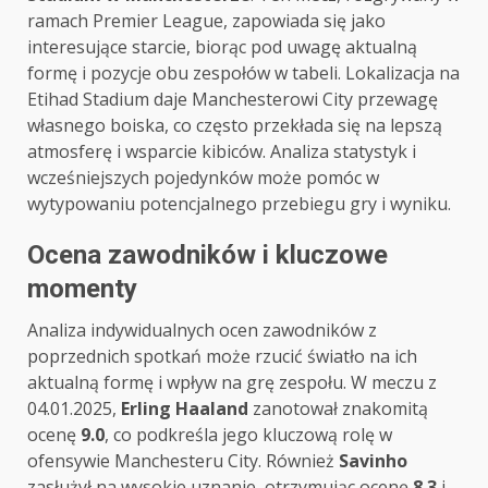
ramach Premier League, zapowiada się jako
interesujące starcie, biorąc pod uwagę aktualną
formę i pozycje obu zespołów w tabeli. Lokalizacja na
Etihad Stadium daje Manchesterowi City przewagę
własnego boiska, co często przekłada się na lepszą
atmosferę i wsparcie kibiców. Analiza statystyk i
wcześniejszych pojedynków może pomóc w
wytypowaniu potencjalnego przebiegu gry i wyniku.
Ocena zawodników i kluczowe
momenty
Analiza indywidualnych ocen zawodników z
poprzednich spotkań może rzucić światło na ich
aktualną formę i wpływ na grę zespołu. W meczu z
04.01.2025,
Erling Haaland
zanotował znakomitą
ocenę
9.0
, co podkreśla jego kluczową rolę w
ofensywie Manchesteru City. Również
Savinho
zasłużył na wysokie uznanie, otrzymując ocenę
8.3
i