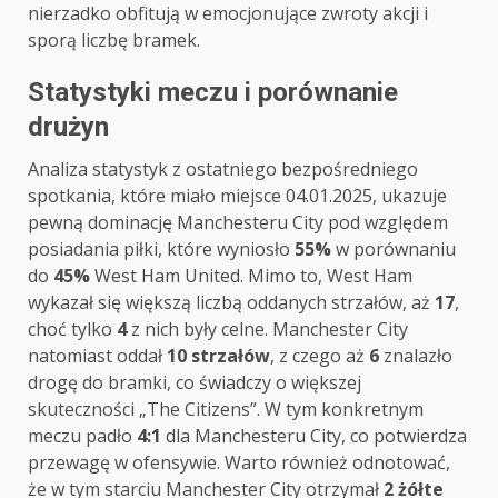
nierzadko obfitują w emocjonujące zwroty akcji i
sporą liczbę bramek.
Statystyki meczu i porównanie
drużyn
Analiza statystyk z ostatniego bezpośredniego
spotkania, które miało miejsce 04.01.2025, ukazuje
pewną dominację Manchesteru City pod względem
posiadania piłki, które wyniosło
55%
w porównaniu
do
45%
West Ham United. Mimo to, West Ham
wykazał się większą liczbą oddanych strzałów, aż
17
,
choć tylko
4
z nich były celne. Manchester City
natomiast oddał
10 strzałów
, z czego aż
6
znalazło
drogę do bramki, co świadczy o większej
skuteczności „The Citizens”. W tym konkretnym
meczu padło
4:1
dla Manchesteru City, co potwierdza
przewagę w ofensywie. Warto również odnotować,
że w tym starciu Manchester City otrzymał
2 żółte