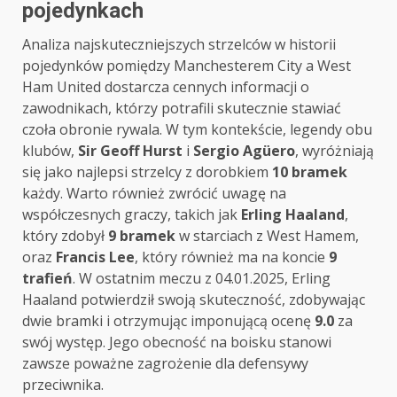
pojedynkach
Analiza najskuteczniejszych strzelców w historii
pojedynków pomiędzy Manchesterem City a West
Ham United dostarcza cennych informacji o
zawodnikach, którzy potrafili skutecznie stawiać
czoła obronie rywala. W tym kontekście, legendy obu
klubów,
Sir Geoff Hurst
i
Sergio Agüero
, wyróżniają
się jako najlepsi strzelcy z dorobkiem
10 bramek
każdy. Warto również zwrócić uwagę na
współczesnych graczy, takich jak
Erling Haaland
,
który zdobył
9 bramek
w starciach z West Hamem,
oraz
Francis Lee
, który również ma na koncie
9
trafień
. W ostatnim meczu z 04.01.2025, Erling
Haaland potwierdził swoją skuteczność, zdobywając
dwie bramki i otrzymując imponującą ocenę
9.0
za
swój występ. Jego obecność na boisku stanowi
zawsze poważne zagrożenie dla defensywy
przeciwnika.