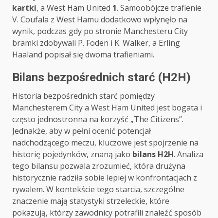
kartki
, a West Ham United
1
. Samoobójcze trafienie
V. Coufala z West Hamu dodatkowo wpłynęło na
wynik, podczas gdy po stronie Manchesteru City
bramki zdobywali P. Foden i K. Walker, a Erling
Haaland popisał się dwoma trafieniami.
Bilans bezpośrednich starć (H2H)
Historia bezpośrednich starć pomiędzy
Manchesterem City a West Ham United jest bogata i
często jednostronna na korzyść „The Citizens”.
Jednakże, aby w pełni ocenić potencjał
nadchodzącego meczu, kluczowe jest spojrzenie na
historię pojedynków, znaną jako
bilans H2H
. Analiza
tego bilansu pozwala zrozumieć, która drużyna
historycznie radziła sobie lepiej w konfrontacjach z
rywalem. W kontekście tego starcia, szczególne
znaczenie mają statystyki strzeleckie, które
pokazują, którzy zawodnicy potrafili znaleźć sposób