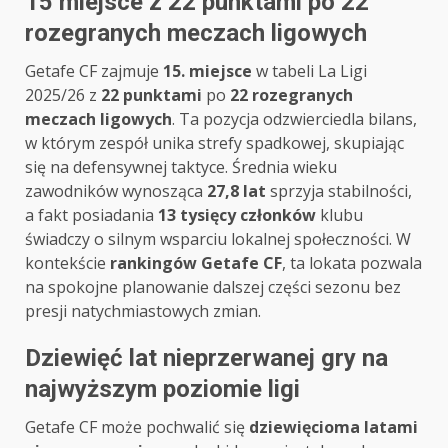
15 miejsce z 22 punktami po 22
rozegranych meczach ligowych
Getafe CF zajmuje
15. miejsce
w tabeli La Ligi
2025/26 z
22 punktami
po
22 rozegranych
meczach ligowych
. Ta pozycja odzwierciedla bilans,
w którym zespół unika strefy spadkowej, skupiając
się na defensywnej taktyce. Średnia wieku
zawodników wynosząca
27,8 lat
sprzyja stabilności,
a fakt posiadania
13 tysięcy członków
klubu
świadczy o silnym wsparciu lokalnej społeczności. W
kontekście
rankingów Getafe CF
, ta lokata pozwala
na spokojne planowanie dalszej części sezonu bez
presji natychmiastowych zmian.
Dziewięć lat nieprzerwanej gry na
najwyższym poziomie ligi
Getafe CF może pochwalić się
dziewięcioma latami