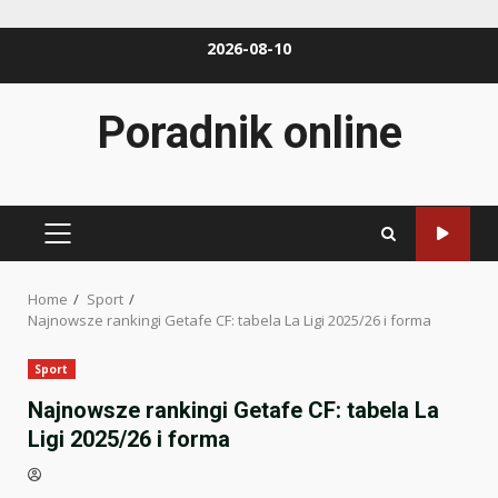
Skip
2026-08-10
to
content
Poradnik online
PRIMARY
MENU
Home
Sport
Najnowsze rankingi Getafe CF: tabela La Ligi 2025/26 i forma
Sport
Najnowsze rankingi Getafe CF: tabela La
Ligi 2025/26 i forma