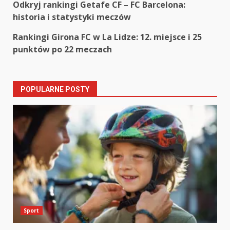
Post
Odkryj rankingi Getafe CF – FC Barcelona:
historia i statystyki meczów
navigation
Rankingi Girona FC w La Lidze: 12. miejsce i 25
punktów po 22 meczach
POPULARNE POSTY
Sport