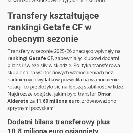
kilka lokat w kluczowych tygodniach sezonu.
Transfery kształtujące
rankingi Getafe CF w
obecnym sezonie
Transfery w sezonie 2025/26 znacząco wpłynęły na
rankingi Getafe CF
, zapewniając klubowi dodatni
bilans i świeże siły w składzie. Polityka transferowa
skupiona na wartościowych wzmocnieniach bez
nadmiernych wydatków pozwoliła na wzmocnienie
rotacji, co przełożyło się na lepszą stabilność w lidze.
Najdroższe odejście, jakim było transfer
Omar
Alderete
za
11,60 miliona euro
, zrównoważono
sprytnymi pozyskami.
Dodatni bilans transferowy plus
10,8 miliona euro osiągnięty