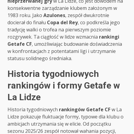
nieprzerwanej gry
w La Lidze, co jest dowodem na
konsekwentne zarządzanie klubem założonym w
1983 roku. Jako
Azulones
, zespół dwukrotnie
docierał do finału
Copa del Rey
, co podkreśla jego
tradycję walki o trofea na pierwszym poziomie
rozgrywek. Ta ciągłość w lidze wzmacnia
rankingi
Getafe CF
, umożliwiając budowanie doświadczenia
w konfrontacjach z potentatami ligi i utrzymanie
statusu solidnego średniaka.
Historia tygodniowych
rankingów i formy Getafe w
La Lidze
Historia tygodniowych
rankingów Getafe CF
w La
Lidze pokazuje fluktuacje formy, typowe dla klubu o
ambicjach utrzymania się w elicie. Od początku
sezonu 2025/26 zespół notował wahania pozycji,