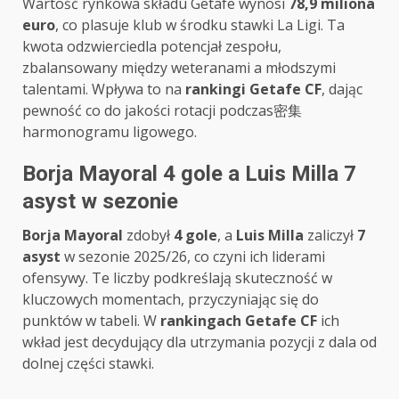
Wartość rynkowa składu Getafe wynosi
78,9 miliona
euro
, co plasuje klub w środku stawki La Ligi. Ta
kwota odzwierciedla potencjał zespołu,
zbalansowany między weteranami a młodszymi
talentami. Wpływa to na
rankingi Getafe CF
, dając
pewność co do jakości rotacji podczas密集
harmonogramu ligowego.
Borja Mayoral 4 gole a Luis Milla 7
asyst w sezonie
Borja Mayoral
zdobył
4 gole
, a
Luis Milla
zaliczył
7
asyst
w sezonie 2025/26, co czyni ich liderami
ofensywy. Te liczby podkreślają skuteczność w
kluczowych momentach, przyczyniając się do
punktów w tabeli. W
rankingach Getafe CF
ich
wkład jest decydujący dla utrzymania pozycji z dala od
dolnej części stawki.