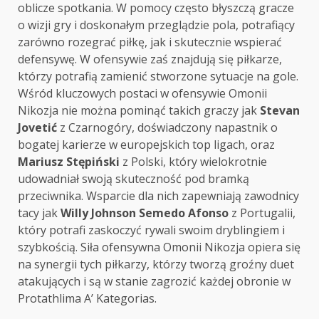
oblicze spotkania. W pomocy często błyszczą gracze
o wizji gry i doskonałym przeglądzie pola, potrafiący
zarówno rozegrać piłkę, jak i skutecznie wspierać
defensywę. W ofensywie zaś znajdują się piłkarze,
którzy potrafią zamienić stworzone sytuacje na gole.
Wśród kluczowych postaci w ofensywie Omonii
Nikozja nie można pominąć takich graczy jak
Stevan
Jovetić
z Czarnogóry, doświadczony napastnik o
bogatej karierze w europejskich top ligach, oraz
Mariusz Stępiński
z Polski, który wielokrotnie
udowadniał swoją skuteczność pod bramką
przeciwnika. Wsparcie dla nich zapewniają zawodnicy
tacy jak
Willy Johnson Semedo Afonso
z Portugalii,
który potrafi zaskoczyć rywali swoim dryblingiem i
szybkością. Siła ofensywna Omonii Nikozja opiera się
na synergii tych piłkarzy, którzy tworzą groźny duet
atakujących i są w stanie zagrozić każdej obronie w
Protathlima A’ Kategorias.