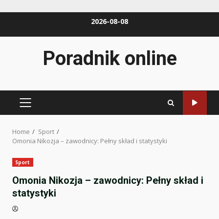
Skip
2026-08-08
to
content
Poradnik online
PRIMARY
MENU
Home
Sport
Omonia Nikozja – zawodnicy: Pełny skład i statystyki
Sport
Omonia Nikozja – zawodnicy: Pełny skład i
statystyki