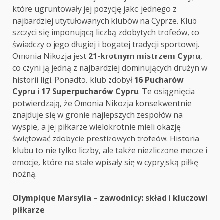
które ugruntowały jej pozycję jako jednego z
najbardziej utytułowanych klubów na Cyprze. Klub
szczyci się imponującą liczbą zdobytych trofeów, co
świadczy o jego długiej i bogatej tradycji sportowej.
Omonia Nikozja jest
21-krotnym mistrzem Cypru
,
co czyni ją jedną z najbardziej dominujących drużyn w
historii ligi. Ponadto, klub zdobył
16 Pucharów
Cypru
i
17 Superpucharów Cypru
. Te osiągnięcia
potwierdzają, że Omonia Nikozja konsekwentnie
znajduje się w gronie najlepszych zespołów na
wyspie, a jej piłkarze wielokrotnie mieli okazję
świętować zdobycie prestiżowych trofeów. Historia
klubu to nie tylko liczby, ale także niezliczone mecze i
emocje, które na stałe wpisały się w cypryjską piłkę
nożną.
Post
Olympique Marsylia – zawodnicy: skład i kluczowi
piłkarze