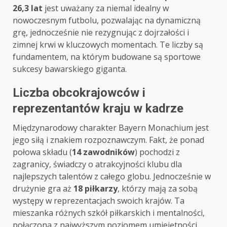
26,3 lat
jest uważany za niemal idealny w
nowoczesnym futbolu, pozwalając na dynamiczną
grę, jednocześnie nie rezygnując z dojrzałości i
zimnej krwi w kluczowych momentach. Te liczby są
fundamentem, na którym budowane są sportowe
sukcesy bawarskiego giganta.
Liczba obcokrajowców i
reprezentantów kraju w kadrze
Międzynarodowy charakter Bayern Monachium jest
jego siłą i znakiem rozpoznawczym. Fakt, że ponad
połowa składu (
14 zawodników
) pochodzi z
zagranicy, świadczy o atrakcyjności klubu dla
najlepszych talentów z całego globu. Jednocześnie w
drużynie gra aż
18 piłkarzy
, którzy mają za sobą
występy w reprezentacjach swoich krajów. Ta
mieszanka różnych szkół piłkarskich i mentalności,
połączona z najwyższym poziomem umiejętności,