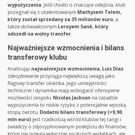
wypożyczenia
. Jeśli chodzi o znaczące odejścia, klub
pożegnał się z utalentowanym
Mathysem Telem,
który został sprzedany za 35 milionów euro
, a
także doświadczonym
Leroyem Sané, który
odszedł na wolny transfer
.
Najważniejsze wzmocnienia i bilans
transferowy klubu
Analizując
najważniejsze wzmocnienia
,
Luis Díaz
zdecydowanie przyciąga największą uwagę jako
flagowy transfer okienka. Jego umiejętności
techniczne i dynamika mają wzbogacić ofensywne
możliwości zespołu.
Nicolas Jackson
na zasadzie
wypożyczenia to niskie ryzyko z potencjalnie wysoką
stopą zwrotu.
Dodatni bilans transferowy (+9,90
mln euro)
jest rzadkością wśród klubów tej rangi i
świadczy o zdyscyplinowanym podejściu do finansów,
które nie polega wyłącznie na dużych wydatkach, ale