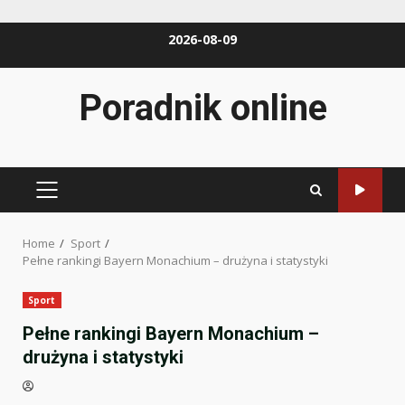
Skip
2026-08-09
to
content
Poradnik online
PRIMARY
MENU
Home
Sport
Pełne rankingi Bayern Monachium – drużyna i statystyki
Sport
Pełne rankingi Bayern Monachium –
drużyna i statystyki