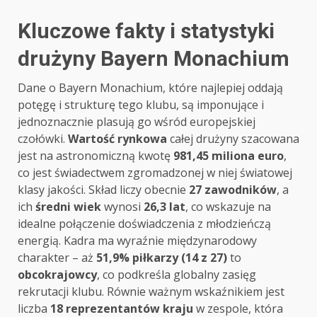
Kluczowe fakty i statystyki
drużyny Bayern Monachium
Dane o Bayern Monachium, które najlepiej oddają
potęgę i strukturę tego klubu, są imponujące i
jednoznacznie plasują go wśród europejskiej
czołówki.
Wartość rynkowa
całej drużyny szacowana
jest na astronomiczną kwotę
981,45 miliona euro
,
co jest świadectwem zgromadzonej w niej światowej
klasy jakości. Skład liczy obecnie
27 zawodników
, a
ich
średni wiek
wynosi
26,3 lat
, co wskazuje na
idealne połączenie doświadczenia z młodzieńczą
energią. Kadra ma wyraźnie międzynarodowy
charakter – aż
51,9% piłkarzy (14 z 27)
to
obcokrajowcy
, co podkreśla globalny zasięg
rekrutacji klubu. Równie ważnym wskaźnikiem jest
liczba
18 reprezentantów kraju
w zespole, która