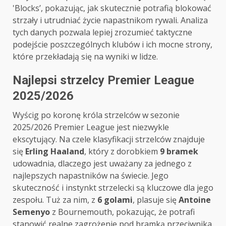
'Blocks’, pokazując, jak skutecznie potrafią blokować
strzały i utrudniać życie napastnikom rywali. Analiza
tych danych pozwala lepiej zrozumieć taktyczne
podejście poszczególnych klubów i ich mocne strony,
które przekładają się na wyniki w lidze.
Najlepsi strzelcy Premier League
2025/2026
Wyścig po koronę króla strzelców w sezonie
2025/2026 Premier League jest niezwykle
ekscytujący. Na czele klasyfikacji strzelców znajduje
się
Erling Haaland
, który z dorobkiem
9 bramek
udowadnia, dlaczego jest uważany za jednego z
najlepszych napastników na świecie. Jego
skuteczność i instynkt strzelecki są kluczowe dla jego
zespołu. Tuż za nim, z
6 golami
, plasuje się
Antoine
Semenyo
z Bournemouth, pokazując, że potrafi
stanowić realne zagrożenie pod bramką przeciwnika.