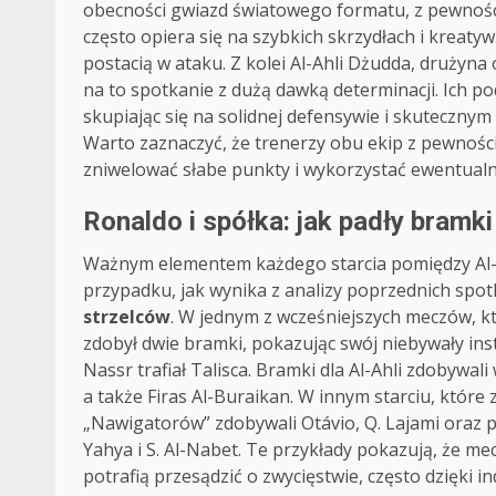
obecności gwiazd światowego formatu, z pewności
często opiera się na szybkich skrzydłach i kreaty
postacią w ataku. Z kolei Al-Ahli Dżudda, drużyna 
na to spotkanie z dużą dawką determinacji. Ich p
skupiając się na solidnej defensywie i skuteczny
Warto zaznaczyć, że trenerzy obu ekip z pewności
zniwelować słabe punkty i wykorzystać ewentualn
Ronaldo i spółka: jak padły bramki
Ważnym elementem każdego starcia pomiędzy Al-N
przypadku, jak wynika z analizy poprzednich spo
strzelców
. W jednym z wcześniejszych meczów, kt
zdobył dwie bramki, pokazując swój niebywały inst
Nassr trafiał Talisca. Bramki dla Al-Ahli zdobywa
a także Firas Al-Buraikan. W innym starciu, które
„Nawigatorów” zdobywali Otávio, Q. Lajami oraz po
Yahya i S. Al-Nabet. Te przykłady pokazują, że me
potrafią przesądzić o zwycięstwie, często dzięki