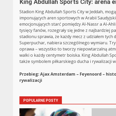
King Abdullah Sports City: arena 
Stadion King Abdullah Sports City w Jeddah, mog
imponujących aren sportowych w Arabii Saudyjskie
emocjonujących starć pomiędzy Al-Nassr a Al-Ahl
tysięcy fanów, rozegrały się jedne z najbardzie
stadionu sprawia, że każdy mecz z udziałem tych d
Superpuchar, nabiera szczególnego wymiaru. Try
oprawa – wszystko to tworzy niepowtarzalną a
walki o każdy centymetr boiska. King Abdullah Spo
także symbolem piłkarskiego ducha i rywalizacji w
Post
Przebieg: Ajax Amsterdam – Feyenoord – histo
rywalizacji
navigation
POPULARNE POSTY