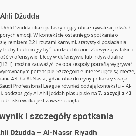
l-Ahli Dżudda
l-Ahli Dżudda ukazuje fascynujący obraz rywalizacji dwóch
 sporych emocji. W kontekście ostatniego spotkania o
się remisem 2:2 i rzutami karnymi, statystyki posiadania
zy liczby fauli mogły być bardzo zbliżone. Zazwyczaj w takich
ość w ofensywie, błędy w defensywie lub indywidualne
ć (H2H), można zauważyć, że oba zespoły potrafią wygrywać
 wyrównanym potencjale. Szczególnie interesujące są mecze,
ne 4:3 dla Al-Nassr, gdzie obie drużyny pokazały swoje
j Saudi Professional League również dodają kontekstu – Al-
i
, podczas gdy Al-Ahli Jeddah plasuje się na
7. pozycji z 42
na boisku walka jest zawsze zacięta.
 wynik i szczegóły spotkania
-Ahli Dżudda – Al-Nassr Riyadh