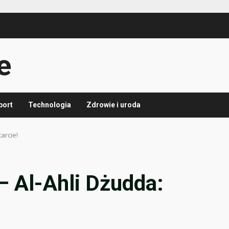
e
port
Technologia
Zdrowie i uroda
arcie!
– Al-Ahli Dżudda: