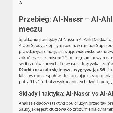
Przebieg: Al-Nassr – Al-A
meczu
Spotkanie pomiędzy Al-Nassr a Al-Ahli Dżudda to 
Arabii Saudyjskiej. Tym razem, w ramach Superpuc
prawdziwych emocji, serwując widowisko pełne zwro
zakończył się remisem 2:2 po regulaminowym czasi
serii rzutów karnych. To właśnie dogrywka rzutów
Dżudda okazało się lepsze, wygrywając 3:5
. T
kibiców obu zespołów, dostarczając niezapomnia
potrafi być futbol w wykonaniu tych dwóch potęg.
Składy i taktyka: Al-Nassr vs Al-A
Analiza składów i taktyki obu drużyn przed tak p
Saudyjskiej jest kluczowa do zrozumienia dynamiki