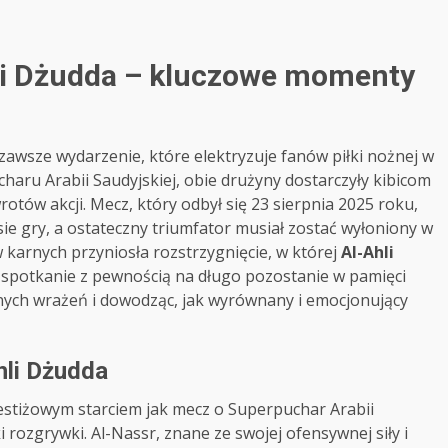
hli Dżudda – kluczowe momenty
zawsze wydarzenie, które elektryzuje fanów piłki nożnej w
haru Arabii Saudyjskiej, obie drużyny dostarczyły kibicom
tów akcji. Mecz, który odbył się 23 sierpnia 2025 roku,
e gry, a ostateczny triumfator musiał zostać wyłoniony w
 karnych przyniosła rozstrzygnięcie, w której
Al-Ahli
o spotkanie z pewnością na długo pozostanie w pamięci
nych wrażeń i dowodząc, jak wyrównany i emocjonujący
hli Dżudda
restiżowym starciem jak mecz o Superpuchar Arabii
 rozgrywki. Al-Nassr, znane ze swojej ofensywnej siły i