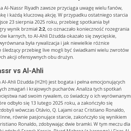
 a Al-Nassr Riyadh zawsze przyciąga uwagę wielu fanów,
kę i każdą kluczową akcję. W przypadku ostatniego starcia
jsce 23 sierpnia 2025 roku, przebieg spotkania był
gry wynik brzmiał
2:2
, co oznaczało konieczność rozegrania
tów karnych, to Al-Ahli Dżudda okazało się zwycięskie,
wyrównana była rywalizacja i jak niewielkie różnice
e śledzący przebieg live mogli być świadkami wielu zwrotów
ych akcji ofensywnych obu drużyn.
ssr vs Al-Ahli
 Al-Ahli Dżudda (H2H) jest bogata i pełna emocjonujących
wych zmagań i krajowych pucharów. Analiza tych spotkań
wycięstwa nad swoim rywalem, co świadczy o ich wyrównanym
re odbyło się 13 lutego 2025 roku, a zakończyło się
zdobyli wówczas Otávio, Q. Lajami oraz Cristiano Ronaldo,
et. Inne, równie pasjonujące starcie, zakończyło się wynikiem
 Cristiano Ronaldo, zdobywając dwie bramki. W tym meczu dla