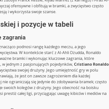
mki zdobyli Franck Kessie, Riyad Mahrez (z karnego) i Firas Al-
yczaj ofensywne i obfitują w bramki, a zwycięstwo często
esją i wykorzysta swoje szanse.
skiej i pozycje w tabeli
e zagrania
znacząco podnosi rangę każdego meczu, a jego
wycięstwa. W kontekście starć z Al-Ahli Dżudda, Ronaldo
 ważne bramki i wykonując kluczowe zagrania, które
o, w jednym z pasjonujących pojedynków,
Cristiano Ronaldo
zwycięstwa swojej drużyny. Jego umiejętność gry w polu
rawiają, że jest on zawsze zagrożeniem dla każdej
j nie ograniczają się jedynie do zdobywania bramek; często
iruje swoich kolegów z drużyny. Jego obecność na boisku
i prestiż całej ligi, przyciągając uwagę kibiców i mediów na