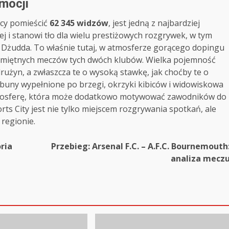
emocji
ący pomieścić
62 345 widzów
, jest jedną z najbardziej
j i stanowi tło dla wielu prestiżowych rozgrywek, w tym
i Dżudda. To właśnie tutaj, w atmosferze gorącego dopingu
j pamiętnych meczów tych dwóch klubów. Wielka pojemność
rużyn, a zwłaszcza te o wysoką stawkę, jak choćby te o
buny wypełnione po brzegi, okrzyki kibiców i widowiskowa
tmosferę, która może dodatkowo motywować zawodników do
rts City jest nie tylko miejscem rozgrywania spotkań, ale
 regionie.
ria
Przebieg: Arsenal F.C. – A.F.C. Bournemouth
analiza mecz