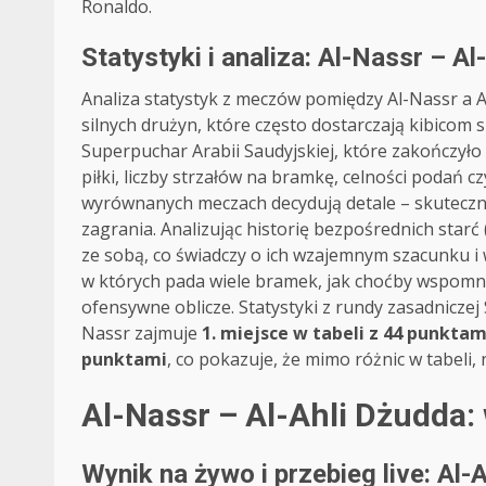
Ronaldo.
Statystyki i analiza: Al-Nassr – A
Analiza statystyk z meczów pomiędzy Al-Nassr a A
silnych drużyn, które często dostarczają kibicom
Superpuchar Arabii Saudyjskiej, które zakończyło 
piłki, liczby strzałów na bramkę, celności podań c
wyrównanych meczach decydują detale – skuteczn
zagrania. Analizując historię bezpośrednich star
ze sobą, co świadczy o ich wzajemnym szacunku i
w których pada wiele bramek, jak choćby wspomnia
ofensywne oblicze. Statystyki z rundy zasadnicze
Nassr zajmuje
1. miejsce w tabeli z 44 punktam
punktami
, co pokazuje, że mimo różnic w tabeli, 
Al-Nassr – Al-Ahli Dżudda:
Wynik na żywo i przebieg live: Al