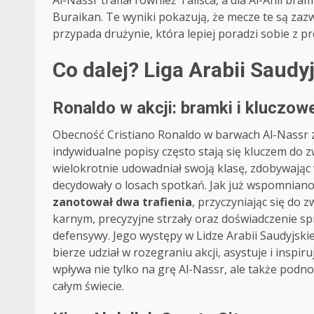
Al-Nassr trafiał również Talisca, a dla Al-Ahli bra
Buraikan. Te wyniki pokazują, że mecze te są zazw
przypada drużynie, która lepiej poradzi sobie z pr
Co dalej? Liga Arabii Saudyj
Ronaldo w akcji: bramki i kluczow
Obecność Cristiano Ronaldo w barwach Al-Nassr 
indywidualne popisy często stają się kluczem do z
wielokrotnie udowadniał swoją klasę, zdobywając
decydowały o losach spotkań. Jak już wspomnian
zanotował dwa trafienia
, przyczyniając się do 
karnym, precyzyjne strzały oraz doświadczenie sp
defensywy. Jego występy w Lidze Arabii Saudyjskie
bierze udział w rozegraniu akcji, asystuje i insp
wpływa nie tylko na grę Al-Nassr, ale także podnos
całym świecie.