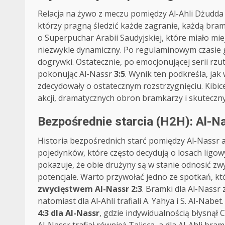
Relacja na żywo z meczu pomiędzy Al-Ahli Dżudda
którzy pragną śledzić każde zagranie, każdą bram
o Superpuchar Arabii Saudyjskiej, które miało mie
niezwykle dynamiczny. Po regulaminowym czasie 
dogrywki. Ostatecznie, po emocjonującej serii rzu
pokonując Al-Nassr
3:5
. Wynik ten podkreśla, jak 
zdecydowały o ostatecznym rozstrzygnięciu. Kibic
akcji, dramatycznych obron bramkarzy i skuteczn
Bezpośrednie starcia (H2H): Al-Na
Historia bezpośrednich starć pomiędzy Al-Nassr a
pojedynków, które często decydują o losach ligo
pokazuje, że obie drużyny są w stanie odnosić z
potencjale. Warto przywołać jedno ze spotkań, któ
zwycięstwem Al-Nassr 2:3
. Bramki dla Al-Nassr 
natomiast dla Al-Ahli trafiali A. Yahya i S. Al-Nab
4:3 dla Al-Nassr
, gdzie indywidualnością błysnął