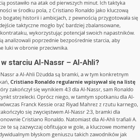
ą postawiło na atak od pierwszych minut. Ich taktyka
wności w środku pola, z Cristiano Ronaldo jako kluczową
o bogatej historii i ambicjach, z pewnością przygotowała się
odejście taktyczne mogło być bardziej zbalansowane,
m kontrataku, wykorzystując potencjał swoich napastników.
ą analizowali poprzednie bezpośrednie starcia, aby
e luki w obronie przeciwnika.
 w starciu Al-Nassr – Al-Ahli?
assr a Al-Ahli Dżudda są bramki, a w tym konkretnym
tkań,
Cristiano Ronaldo regularnie wpisywał się na listę
óry zakończył się wynikiem 4:3 dla Al-Nassr, sam Ronaldo
ynkt strzelecki. Oprócz niego, w tamtym spotkaniu dla Al-
li wówczas Franck Kessie oraz Riyad Mahrez z rzutu karnego,
 zakończyło się zwycięstwem Al-Nassr 2:3, bramki dla
nownie Cristiano Ronaldo. Natomiast dla Al-Ahli trafiali A.
cze te są zazwyczaj obfitujące w gole, a kluczowe momenty
 indywidualnym błyskom geniuszu takich zawodników jak