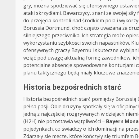
gry, można spodziewać się ofensywnego ustawieni
ataki skrzydłami. Bawarczycy, znani ze swojej siły
do przejęcia kontroli nad środkiem pola i wykorzy
Borussia Dortmund, choć często uważana za druży
silniejszego przeciwnika. Ich strategia może opie
wykorzystaniu szybkości swoich napastników. Klu
ofensywnych graczy Bayernu i skuteczne wybijanie
wziąć pod uwagę aktualną formę zawodników, ich
potencjalne absencje spowodowane kontuzjami czy
planu taktycznego będą miały kluczowe znaczenie
Historia bezpośrednich starć
Historia bezpośrednich starć pomiędzy Borussią
pełna pasji. Obie drużyny spotkały się w oficjaln
jedną z najczęściej rozgrywanych w dziejach niemie
(H2H) nie pozostawia wątpliwości –
Bayern Monac
pojedynkach, co świadczy o ich dominacji na przest
Zdarzały się mecze, które kończyły się triumfem Bo