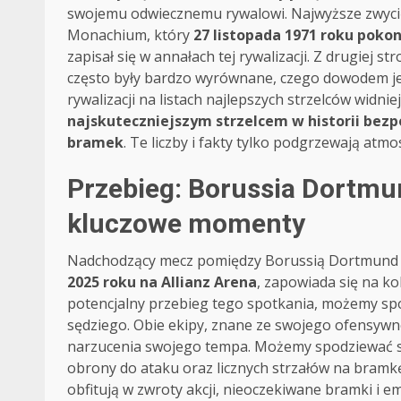
swojemu odwiecznemu rywalowi. Najwyższe zwycięs
Monachium, który
27 listopada 1971 roku pokon
zapisał się w annałach tej rywalizacji. Z drugiej 
często były bardzo wyrównane, czego dowodem j
rywalizacji na listach najlepszych strzelców widnie
najskuteczniejszym strzelcem w historii bezp
bramek
. Te liczby i fakty tylko podgrzewają atm
Przebieg: Borussia Dortm
kluczowe momenty
Nadchodzący mecz pomiędzy Borussią Dortmund
2025 roku na Allianz Arena
, zapowiada się na kol
potencjalny przebieg tego spotkania, możemy sp
sędziego. Obie ekipy, znane ze swojego ofensywne
narzucenia swojego tempa. Możemy spodziewać się
obrony do ataku oraz licznych strzałów na bramkę
obfitują w zwroty akcji, nieoczekiwane bramki 