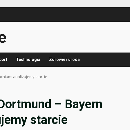
e
port
Technologia
Zdrowie i uroda
chium: analizujemy starcie
 Dortmund – Bayern
jemy starcie