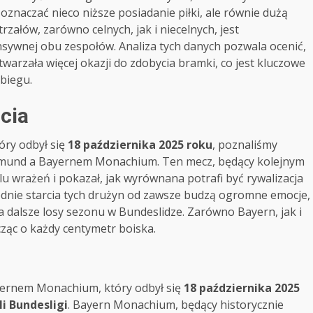
oznaczać nieco niższe posiadanie piłki, ale równie dużą
załów, zarówno celnych, jak i niecelnych, jest
sywnej obu zespołów. Analiza tych danych pozwala ocenić,
twarzała więcej okazji do zdobycia bramki, co jest kluczowe
biegu.
cia
óry odbył się
18 października 2025 roku
, poznaliśmy
rtmund a Bayernem Monachium. Ten mecz, będący kolejnym
elu wrażeń i pokazał, jak wyrównana potrafi być rywalizacja
dnie starcia tych drużyn od zawsze budzą ogromne emocje,
 dalsze losy sezonu w Bundeslidze. Zarówno Bayern, jak i
ząc o każdy centymetr boiska.
ernem Monachium, który odbył się
18 października 2025
li Bundesligi
. Bayern Monachium, będący historycznie