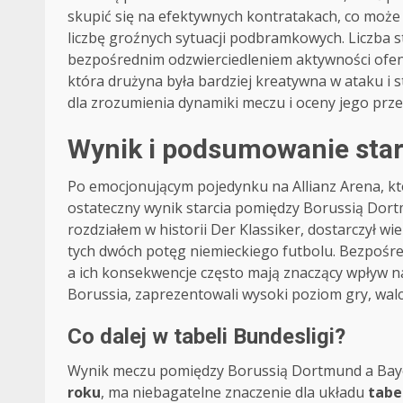
skupić się na efektywnych kontratakach, co może 
liczbę groźnych sytuacji podbramkowych. Liczba str
bezpośrednim odzwierciedleniem aktywności ofen
która drużyna była bardziej kreatywna w ataku i s
dla zrozumienia dynamiki meczu i oceny jego prze
Wynik i podsumowanie star
Po emocjonującym pojedynku na Allianz Arena, kt
ostateczny wynik starcia pomiędzy Borussią Do
rozdziałem w historii Der Klassiker, dostarczył wi
tych dwóch potęg niemieckiego futbolu. Bezpośre
a ich konsekwencje często mają znaczący wpływ na
Borussia, zaprezentowali wysoki poziom gry, walc
Co dalej w tabeli Bundesligi?
Wynik meczu pomiędzy Borussią Dortmund a Bay
roku
, ma niebagatelne znaczenie dla układu
tabe