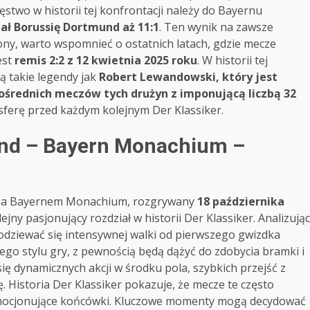
two w historii tej konfrontacji należy do Bayernu
ał Borussię Dortmund aż 11:1
. Ten wynik na zawsze
strony, warto wspomnieć o ostatnich latach, gdzie mecze
est
remis 2:2 z 12 kwietnia 2025 roku
. W historii tej
ją takie legendy jak
Robert Lewandowski, który jest
ośrednich meczów tych drużyn z imponującą liczbą 32
osferę przed każdym kolejnym Der Klassiker.
und – Bayern Monachium –
 a Bayernem Monachium, rozgrywany
18 października
ejny pasjonujący rozdział w historii Der Klassiker. Analizując
odziewać się intensywnej walki od pierwszego gwizdka
go stylu gry, z pewnością będą dążyć do zdobycia bramki i
 dynamicznych akcji w środku pola, szybkich przejść z
. Historia Der Klassiker pokazuje, że mecze te często
i emocjonujące końcówki. Kluczowe momenty mogą decydować