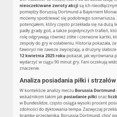
nieoczekiwane zwroty akcji
są ich nieodłączny
pomiędzy Borussią Dortmund a Bayernem Mona
możemy spodziewać się podobnego scenariusza. 
potencjałem, który często przekłada się na dużą l
padły grady goli, a także pojedynczych trafień, 
rolę odgrywają również żółte i czerwone kartki, 
zespoły do gry w osłabieniu. Historia pokazała, ż
faworyci nie zawsze zwyciężają, a drużyny słabsz
12 kwietnia 2025 roku
pokazał, jak wyrównana pot
wydarzyć w ciągu 90 minut gry. Fani oczekują wi
znaczenie.
Analiza posiadania piłki i strzałów
W kontekście analizy meczu
Borussia Dortmund
wskaźnikom takim jak
posiadanie piłki
oraz
licz
w Bundeslidze, często osiąga wysoki procent posiad
zdolności do dyktowania tempa. Zazwyczaj przekła
bramkę przeciwnika. Borussia Dortmund, choć pot