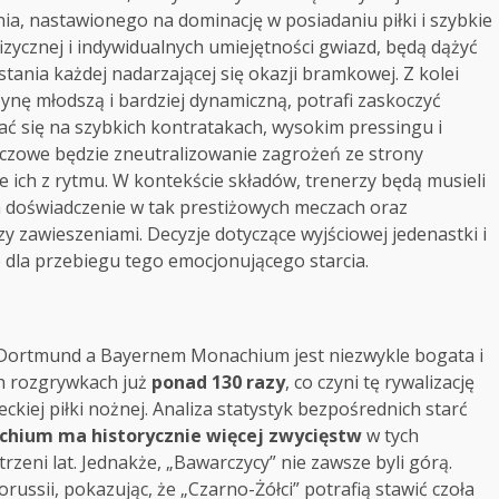
a, nastawionego na dominację w posiadaniu piłki i szybkie
 fizycznej i indywidualnych umiejętności gwiazd, będą dążyć
stania każdej nadarzającej się okazji bramkowej. Z kolei
nę młodszą i bardziej dynamiczną, potrafi zaskoczyć
rać się na szybkich kontratakach, wysokim pressingu i
czowe będzie zneutralizowanie zagrożeń ze strony
 ich z rytmu. W kontekście składów, trenerzy będą musieli
 doświadczenie w tak prestiżowych meczach oraz
 zawieszeniami. Decyzje dotyczące wyjściowej jedenastki i
 dla przebiegu tego emocjonującego starcia.
 Dortmund a Bayernem Monachium jest niezwykle bogata i
ych rozgrywkach już
ponad 130 razy
, co czyni tę rywalizację
ckiej piłki nożnej. Analiza statystyk bezpośrednich starć
hium ma historycznie więcej zwycięstw
w tych
rzeni lat. Jednakże, „Bawarczycy” nie zawsze byli górą.
russii, pokazując, że „Czarno-Żółci” potrafią stawić czoła