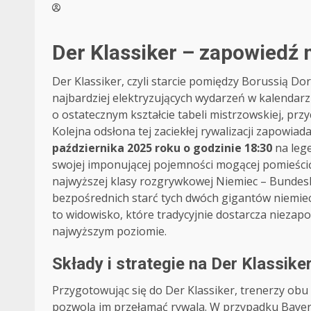
Der Klassiker – zapowiedź
Der Klassiker, czyli starcie pomiędzy Borussią 
najbardziej elektryzujących wydarzeń w kalendarz
o ostatecznym kształcie tabeli mistrzowskiej, prz
Kolejna odsłona tej zaciekłej rywalizacji zapowia
października 2025 roku o godzinie 18:30
na leg
swojej imponującej pojemności mogącej pomieści
najwyższej klasy rozgrywkowej Niemiec – Bundesligi
bezpośrednich starć tych dwóch gigantów niemieck
to widowisko, które tradycyjnie dostarcza niezap
najwyższym poziomie.
Składy i strategie na Der Klassike
Przygotowując się do Der Klassiker, trenerzy obu
pozwolą im przełamać rywala. W przypadku Bayer