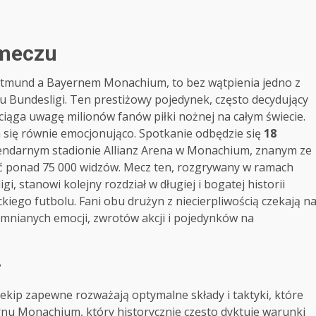
 meczu
Dortmund a Bayernem Monachium, to bez wątpienia jedno z
u Bundesligi. Ten prestiżowy pojedynek, często decydujący
yciąga uwagę milionów fanów piłki nożnej na całym świecie.
da się równie emocjonująco. Spotkanie odbędzie się
18
endarnym stadionie Allianz Arena w Monachium, znanym ze
ć ponad 75 000 widzów. Mecz ten, rozgrywany w ramach
, stanowi kolejny rozdział w długiej i bogatej historii
iego futbolu. Fani obu drużyn z niecierpliwością czekają n
omnianych emocji, zwrotów akcji i pojedynków na
r
 ekip zapewne rozważają optymalne składy i taktyki, które
nu Monachium, który historycznie często dyktuje warunki