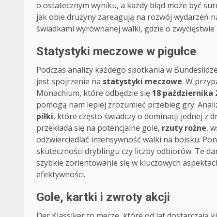
o ostatecznym wyniku, a każdy błąd może być sur
jak obie drużyny zareagują na rozwój wydarzeń na 
świadkami wyrównanej walki, gdzie o zwycięstwie 
Statystyki meczowe w pigułce
Podczas analizy każdego spotkania w Bundeslidze,
jest spojrzenie na
statystyki meczowe
. W przy
Monachium, które odbędzie się
18 października 
pomogą nam lepiej zrozumieć przebieg gry. Analiz
piłki
, które często świadczy o dominacji jednej z 
przekłada się na potencjalne gole,
rzuty rożne
, 
odzwierciedlać intensywność walki na boisku. Pon
skuteczności dryblingu czy liczby odbiorów. Te d
szybkie zorientowanie się w kluczowych aspekta
efektywności.
Gole, kartki i zwroty akcji
Der Klassiker to mecze, które od lat dostarczają