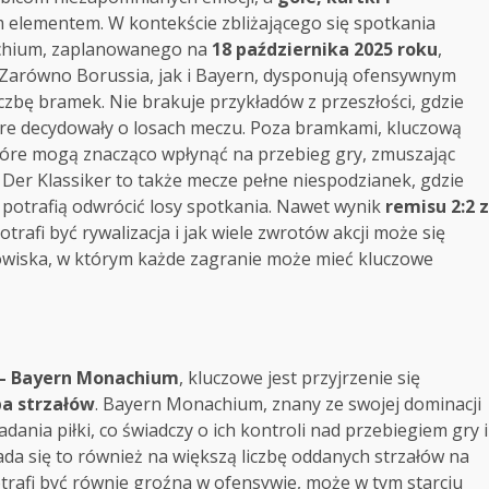
m elementem. W kontekście zbliżającego się spotkania
chium, zaplanowanego na
18 października 2025 roku
,
Zarówno Borussia, jak i Bayern, dysponują ofensywnym
iczbę bramek. Nie brakuje przykładów z przeszłości, gdzie
które decydowały o losach meczu. Poza bramkami, kluczową
które mogą znacząco wpłynąć na przebieg gry, zmuszając
e Der Klassiker to także mecze pełne niespodzianek, gdzie
e potrafią odwrócić losy spotkania. Nawet wynik
remisu 2:2 z
rafi być rywalizacja i jak wiele zwrotów akcji może się
dowiska, w którym każde zagranie może mieć kluczowe
 – Bayern Monachium
, kluczowe jest przyjrzenie się
ba strzałów
. Bayern Monachium, znany ze swojej dominacji
ania piłki, co świadczy o ich kontroli nad przebiegiem gry i
da się to również na większą liczbę oddanych strzałów na
rafi być równie groźna w ofensywie, może w tym starciu