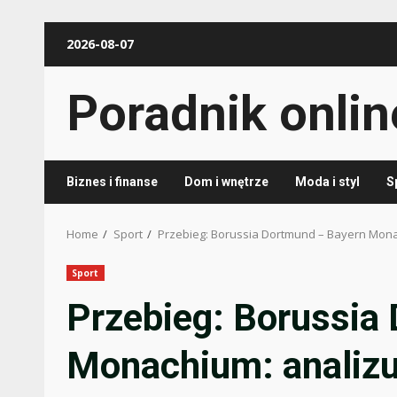
Skip
2026-08-07
to
content
Poradnik onlin
Biznes i finanse
Dom i wnętrze
Moda i styl
S
Home
Sport
Przebieg: Borussia Dortmund – Bayern Mona
Sport
Przebieg: Borussia
Monachium: analizu