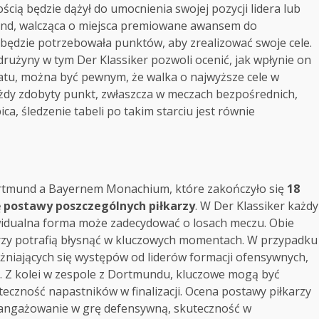
cią będzie dążył do umocnienia swojej pozycji lidera lub
tmund, walcząca o miejsca premiowane awansem do
będzie potrzebowała punktów, aby zrealizować swoje cele.
rużyny w tym Der Klassiker pozwoli ocenić, jak wpłynie on
ultatu, można być pewnym, że walka o najwyższe cele w
żdy zdobyty punkt, zwłaszcza w meczach bezpośrednich,
a, śledzenie tabeli po takim starciu jest równie
rtmund a Bayernem Monachium, które zakończyło się
18
 postawy poszczególnych piłkarzy
. W Der Klassiker każdy
ywidualna forma może zadecydować o losach meczu. Obie
órzy potrafią błysnąć w kluczowych momentach. W przypadku
iających się występów od liderów formacji ofensywnych,
i. Z kolei w zespole z Dortmundu, kluczowe mogą być
teczność napastników w finalizacji. Ocena postawy piłkarzy
 zaangażowanie w grę defensywną, skuteczność w