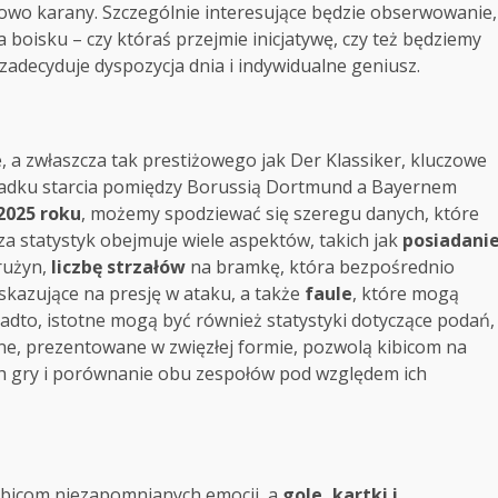
owo karany. Szczególnie interesujące będzie obserwowanie,
boisku – czy któraś przejmie inicjatywę, czy też będziemy
zadecyduje dyspozycja dnia i indywidualne geniusz.
 a zwłaszcza tak prestiżowego jak Der Klassiker, kluczowe
padku starcia pomiędzy Borussią Dortmund a Bayernem
2025 roku
, możemy spodziewać się szeregu danych, które
a statystyk obejmuje wiele aspektów, takich jak
posiadani
drużyn,
liczbę strzałów
na bramkę, która bezpośrednio
wskazujące na presję w ataku, a także
faule
, które mogą
adto, istotne mogą być również statystyki dotyczące podań,
ane, prezentowane w zwięzłej formie, pozwolą kibicom na
ch gry i porównanie obu zespołów pod względem ich
 kibicom niezapomnianych emocji, a
gole, kartki i