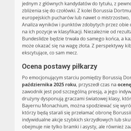
jednym z głównych kandydatów do tytułu, z pewnoś
zbliżenia się do czołówki. Z kolei Borussia Dor
europejskich pucharów lub nawet o mistrzostwo, 
Analiza wyników i punktów zdobytych przez obie d
na ich pozycje w klasyfikacji. Niezależnie od rez
Bundeslidze będzie trwała do samego końca, a ka
może okazać się na wagę złota. Z perspektywy kibic
ekscytujące, co sam mecz.
Ocena postawy piłkarzy
Po emocjonującym starciu pomiędzy Borussią Do
października 2025 roku
, przyszedł czas na
ocenę
zawodnik jest pod szczególną presją, a jego ind
drużyny dysponują graczami światowej klasy, kt
Bayernu Monachium, można spodziewać się wyróżn
którzy będą starali się przełamać obronę Borussi
indywidualne akcje szybkich skrzydłowych lub sku
obejmuje nie tylko bramki i asysty, ale również