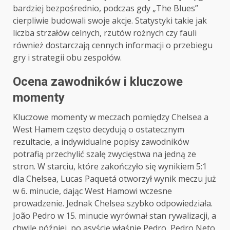
bardziej bezpośrednio, podczas gdy „The Blues”
cierpliwie budowali swoje akcje. Statystyki takie jak
liczba strzałów celnych, rzutów rożnych czy fauli
również dostarczają cennych informacji o przebiegu
gry i strategii obu zespołów.
Ocena zawodników i kluczowe
momenty
Kluczowe momenty w meczach pomiędzy Chelsea a
West Hamem często decydują o ostatecznym
rezultacie, a indywidualne popisy zawodników
potrafią przechylić szalę zwycięstwa na jedną ze
stron. W starciu, które zakończyło się wynikiem 5:1
dla Chelsea, Lucas Paquetá otworzył wynik meczu już
w 6. minucie, dając West Hamowi wczesne
prowadzenie. Jednak Chelsea szybko odpowiedziała.
João Pedro w 15. minucie wyrównał stan rywalizacji, a
chwilę później, po asyście właśnie Pedro, Pedro Neto