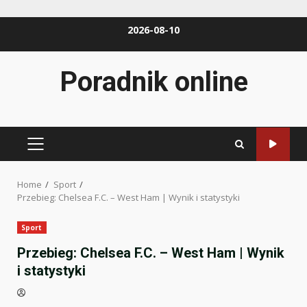
Skip
2026-08-10
to
content
Poradnik online
PRIMARY
MENU
Home
Sport
Przebieg: Chelsea F.C. – West Ham | Wynik i statystyki
Sport
Przebieg: Chelsea F.C. – West Ham | Wynik
i statystyki