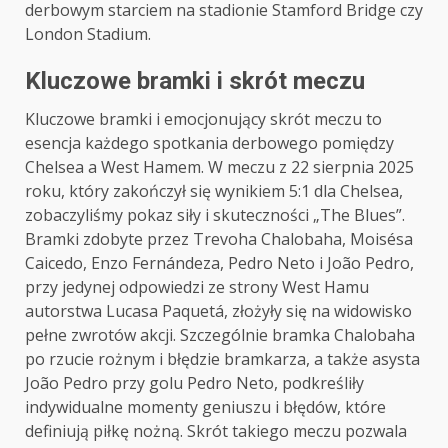
derbowym starciem na stadionie Stamford Bridge czy
London Stadium.
Kluczowe bramki i skrót meczu
Kluczowe bramki i emocjonujący skrót meczu to
esencja każdego spotkania derbowego pomiędzy
Chelsea a West Hamem. W meczu z 22 sierpnia 2025
roku, który zakończył się wynikiem 5:1 dla Chelsea,
zobaczyliśmy pokaz siły i skuteczności „The Blues”.
Bramki zdobyte przez Trevoha Chalobaha, Moisésa
Caicedo, Enzo Fernándeza, Pedro Neto i João Pedro,
przy jedynej odpowiedzi ze strony West Hamu
autorstwa Lucasa Paquetá, złożyły się na widowisko
pełne zwrotów akcji. Szczególnie bramka Chalobaha
po rzucie rożnym i błędzie bramkarza, a także asysta
João Pedro przy golu Pedro Neto, podkreśliły
indywidualne momenty geniuszu i błędów, które
definiują piłkę nożną. Skrót takiego meczu pozwala