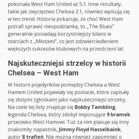
pokonała West Ham United aż 5:1. Inne rezultaty,
takie jak zwycięstwo Chelsea 2:1, również wpisują się
w ten trend. Historia pokazuje, że choć West Ham
potrafi sprawić niespodziankę, to „The Blues”
generalnie posiadają korzystniejszy bilans w
starciach z „Młotami”, co jest odzwierciedleniem
większych sukcesów klubowych na przestrzeni lat.
Najskuteczniejsi strzelcy w historii
Chelsea – West Ham
W historii pojedynków pomiędzy Chelsea a West
Hamem United pojawiały się postacie, które zapisały
się złotymi zgłoskami jako najskuteczniejsi strzelcy.
Na czele tej listy znajduje się
Bobby Tambling
,
legenda Chelsea, który zdobył imponujące
9 bramek
przeciwko West Hamowi. Tuż za nim plasuje się inny
znakomity napastnik,
Jimmy Floyd Hasselbaink
,
autor
8 trafień
. Nie można również zapomnieć o