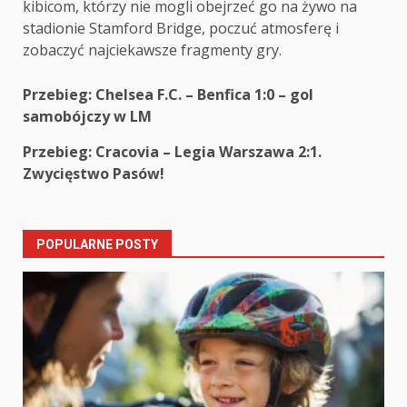
kibicom, którzy nie mogli obejrzeć go na żywo na
stadionie Stamford Bridge, poczuć atmosferę i
zobaczyć najciekawsze fragmenty gry.
Post
Przebieg: Chelsea F.C. – Benfica 1:0 – gol
samobójczy w LM
navigation
Przebieg: Cracovia – Legia Warszawa 2:1.
Zwycięstwo Pasów!
POPULARNE POSTY