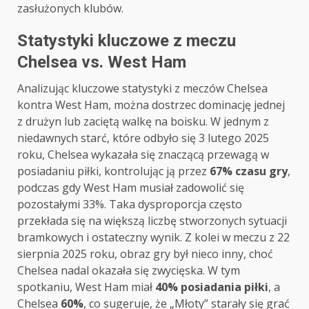
zasłużonych klubów.
Statystyki kluczowe z meczu
Chelsea vs. West Ham
Analizując kluczowe statystyki z meczów Chelsea
kontra West Ham, można dostrzec dominację jednej
z drużyn lub zaciętą walkę na boisku. W jednym z
niedawnych starć, które odbyło się 3 lutego 2025
roku, Chelsea wykazała się znaczącą przewagą w
posiadaniu piłki, kontrolując ją przez
67% czasu gry
,
podczas gdy West Ham musiał zadowolić się
pozostałymi 33%. Taka dysproporcja często
przekłada się na większą liczbę stworzonych sytuacji
bramkowych i ostateczny wynik. Z kolei w meczu z 22
sierpnia 2025 roku, obraz gry był nieco inny, choć
Chelsea nadal okazała się zwycięska. W tym
spotkaniu, West Ham miał
40% posiadania piłki
, a
Chelsea
60%
, co sugeruje, że „Młoty” starały się grać