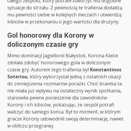
całego zespołu, który potrafił stworzyć mu dogodne
sytuacje do strzału. Z pewnością te trafienia dodadzą
mu pewności siebie w kolejnych meczach i utwierdzą
kibiców w przekonaniu o jego wartości dla drużyny.
Gol honorowy dla Korony w
doliczonym czasie gry
Mimo dominacji Jagiellonii Białystok, Korona Kielce
zdołała zdobyć honorowego gola w doliczonym
czasie gry. Autorem tego trafienia był
Konstantinos
Soteriou
, który wykorzystał jedną z ostatnich okazji
do zmniejszenia rozmiarów porażki. Choć bramka ta
nie miała już wpływu na ostateczny wynik spotkania,
stanowiła pewne pocieszenie dla zawodników
Korony i ich kibiców, pokazując, że zespół potrafi
walczyć do samego końca. Był to moment, w którym
gracze Korony udowodnili swoją determinację, nawet
w obliczu przegranej.