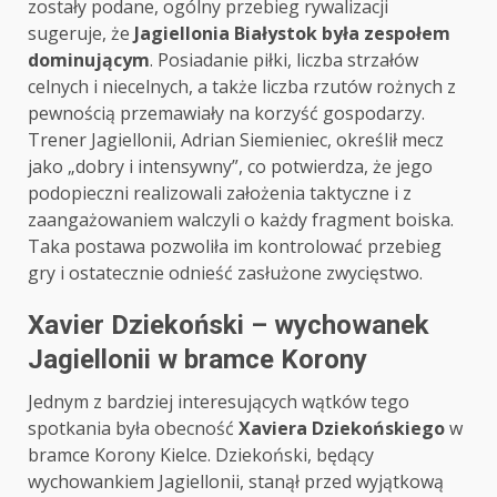
zostały podane, ogólny przebieg rywalizacji
sugeruje, że
Jagiellonia Białystok była zespołem
dominującym
. Posiadanie piłki, liczba strzałów
celnych i niecelnych, a także liczba rzutów rożnych z
pewnością przemawiały na korzyść gospodarzy.
Trener Jagiellonii, Adrian Siemieniec, określił mecz
jako „dobry i intensywny”, co potwierdza, że jego
podopieczni realizowali założenia taktyczne i z
zaangażowaniem walczyli o każdy fragment boiska.
Taka postawa pozwoliła im kontrolować przebieg
gry i ostatecznie odnieść zasłużone zwycięstwo.
Xavier Dziekoński – wychowanek
Jagiellonii w bramce Korony
Jednym z bardziej interesujących wątków tego
spotkania była obecność
Xaviera Dziekońskiego
w
bramce Korony Kielce. Dziekoński, będący
wychowankiem Jagiellonii, stanął przed wyjątkową