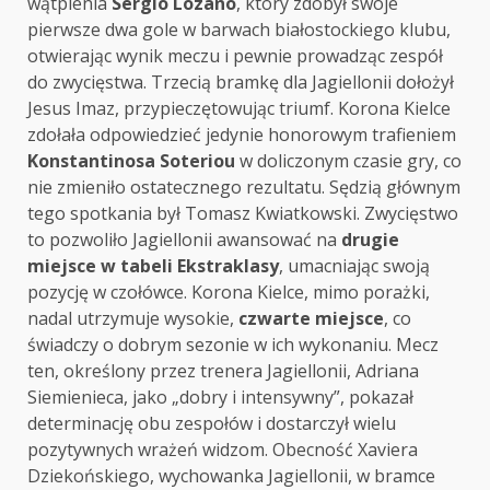
wątpienia
Sergio Lozano
, który zdobył swoje
pierwsze dwa gole w barwach białostockiego klubu,
otwierając wynik meczu i pewnie prowadząc zespół
do zwycięstwa. Trzecią bramkę dla Jagiellonii dołożył
Jesus Imaz, przypieczętowując triumf. Korona Kielce
zdołała odpowiedzieć jedynie honorowym trafieniem
Konstantinosa Soteriou
w doliczonym czasie gry, co
nie zmieniło ostatecznego rezultatu. Sędzią głównym
tego spotkania był Tomasz Kwiatkowski. Zwycięstwo
to pozwoliło Jagiellonii awansować na
drugie
miejsce w tabeli Ekstraklasy
, umacniając swoją
pozycję w czołówce. Korona Kielce, mimo porażki,
nadal utrzymuje wysokie,
czwarte miejsce
, co
świadczy o dobrym sezonie w ich wykonaniu. Mecz
ten, określony przez trenera Jagiellonii, Adriana
Siemienieca, jako „dobry i intensywny”, pokazał
determinację obu zespołów i dostarczył wielu
pozytywnych wrażeń widzom. Obecność Xaviera
Dziekońskiego, wychowanka Jagiellonii, w bramce