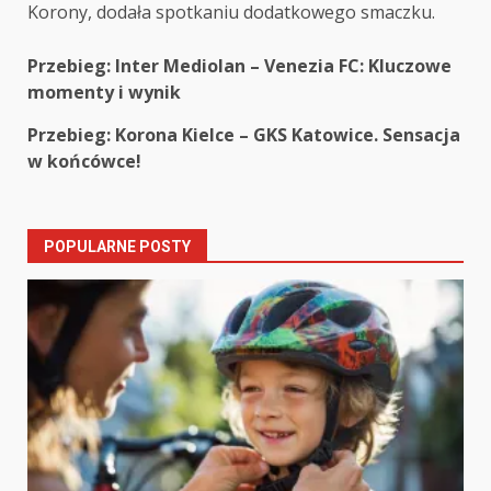
Korony, dodała spotkaniu dodatkowego smaczku.
Post
Przebieg: Inter Mediolan – Venezia FC: Kluczowe
momenty i wynik
navigation
Przebieg: Korona Kielce – GKS Katowice. Sensacja
w końcówce!
POPULARNE POSTY