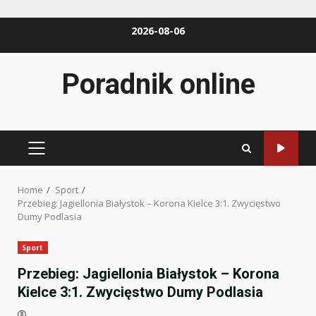
Skip
2026-08-06
to
content
Poradnik online
PRIMARY
MENU
Home
Sport
Przebieg: Jagiellonia Białystok – Korona Kielce 3:1. Zwycięstwo
Dumy Podlasia
Sport
Przebieg: Jagiellonia Białystok – Korona
Kielce 3:1. Zwycięstwo Dumy Podlasia