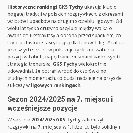
Historyczne rankingi GKS Tychy
ukazują klub o
bogatej tradycji w polskich rozgrywkach, z okresami
wzlotów i upadków na drugim szczeblu ligowym. Od
wielu lat tyska drużyna oscyluje między walką o
awans do Ekstraklasy a obroną przed spadkiem, co
czyni jej historię fascynującą dla fanów 1. ligi. Analiza
przeszłych sezonów pokazuje cykliczne wahania
pozycji w
tabeli
, napędzane zmianami kadrowymi i
strategią trenerską.
GKS Tychy
wielokrotnie
udowadniał, że potrafi wrócić do czołówki po
trudnych momentach, co budzi nadzieje na przyszłe
sukcesy w
ligowych rankingach
.
Sezon 2024/2025 na 7. miejscu i
wcześniejsze pozycje
W sezonie
2024/2025 GKS Tychy
zakończył
rozgrywki na
7. miejscu
w 1. lidze, co było solidnym