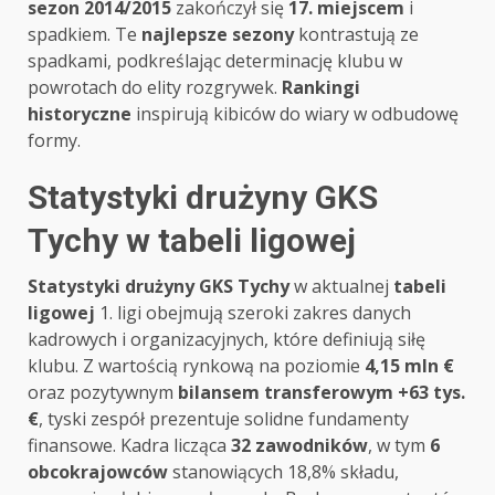
sezon 2014/2015
zakończył się
17. miejscem
i
spadkiem. Te
najlepsze sezony
kontrastują ze
spadkami, podkreślając determinację klubu w
powrotach do elity rozgrywek.
Rankingi
historyczne
inspirują kibiców do wiary w odbudowę
formy.
Statystyki drużyny GKS
Tychy w tabeli ligowej
Statystyki drużyny GKS Tychy
w aktualnej
tabeli
ligowej
1. ligi obejmują szeroki zakres danych
kadrowych i organizacyjnych, które definiują siłę
klubu. Z wartością rynkową na poziomie
4,15 mln €
oraz pozytywnym
bilansem transferowym +63 tys.
€
, tyski zespół prezentuje solidne fundamenty
finansowe. Kadra licząca
32 zawodników
, w tym
6
obcokrajowców
stanowiących 18,8% składu,