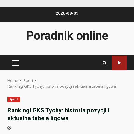
Skip
2026-08-09
to
content
Poradnik online
PRIMARY
MENU
Home
Sport
Rankingi GKS Tychy: historia pozycji i aktualna tabela ligowa
Sport
Rankingi GKS Tychy: historia pozycji i
aktualna tabela ligowa