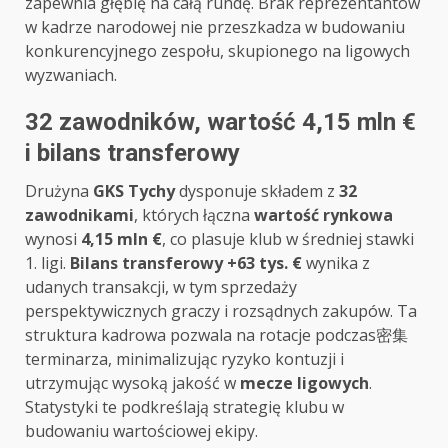
zapewnia głębię na całą rundę. Brak reprezentantów
w kadrze narodowej nie przeszkadza w budowaniu
konkurencyjnego zespołu, skupionego na ligowych
wyzwaniach.
32 zawodników, wartość 4,15 mln €
i bilans transferowy
Drużyna
GKS Tychy
dysponuje składem z
32
zawodnikami
, których łączna
wartość rynkowa
wynosi
4,15 mln €
, co plasuje klub w średniej stawki
1. ligi.
Bilans transferowy +63 tys. €
wynika z
udanych transakcji, w tym sprzedaży
perspektywicznych graczy i rozsądnych zakupów. Ta
struktura kadrowa pozwala na rotacje podczas密集
terminarza, minimalizując ryzyko kontuzji i
utrzymując wysoką jakość w
mecze ligowych
.
Statystyki te podkreślają strategię klubu w
budowaniu wartościowej ekipy.