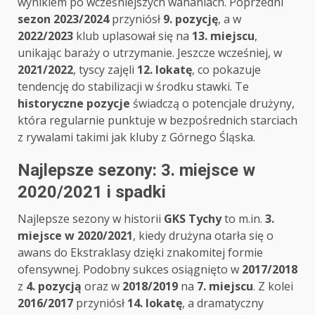
wynikiem po wcześniejszych wahaniach. Poprzedni
sezon 2023/2024
przyniósł
9. pozycję
, a w
2022/2023
klub uplasował się na
13. miejscu
,
unikając baraży o utrzymanie. Jeszcze wcześniej, w
2021/2022
, tyscy zajęli
12. lokatę
, co pokazuje
tendencję do stabilizacji w środku stawki. Te
historyczne pozycje
świadczą o potencjale drużyny,
która regularnie punktuje w bezpośrednich starciach
z rywalami takimi jak kluby z Górnego Śląska.
Najlepsze sezony: 3. miejsce w
2020/2021 i spadki
Najlepsze sezony w historii
GKS Tychy
to m.in.
3.
miejsce w 2020/2021
, kiedy drużyna otarła się o
awans do Ekstraklasy dzięki znakomitej formie
ofensywnej. Podobny sukces osiągnięto w
2017/2018
z
4. pozycją
oraz w
2018/2019
na
7. miejscu
. Z kolei
2016/2017
przyniósł
14. lokatę
, a dramatyczny