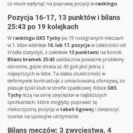
co może wpłynąć na poprawę pozycji w
rankingu
.
Pozycja 16-17, 13 punktów i bilans
25:43 po 19 kolejkach
W
rankingu GKS Tychy
po 19 rozegranych meczach
w 1. lidze widnieje
16. lub 17. pozycja
w zależności od
źródła statystyk, z zaledwie
13 punktami
na koncie.
Bilans bramek 25:43
uwidacznia poważne problemy
obronne, gdzie strata aż 43 goli jest jedną z
najwyższych w lidze. Ta słaba skuteczność w
defensywie kontrastuje z umiarkowaną ofensywą, co
plasuje tyski klub w strefie spadkowej. Kibice
GKS
Tychy
liczą na serię zwycięstw w najbliższych
spotkaniach, które mogłyby poprawić tę
niekorzystną pozycję w
tabeli ligowej
i zwiększyć
szanse na spokojne utrzymanie.
Bilans meczów: 3 zwycięstwa, 4