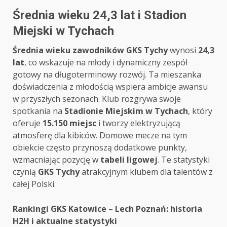
Średnia wieku 24,3 lat i Stadion
Miejski w Tychach
Średnia wieku zawodników GKS Tychy
wynosi
24,3
lat
, co wskazuje na młody i dynamiczny zespół
gotowy na długoterminowy rozwój. Ta mieszanka
doświadczenia z młodością wspiera ambicje awansu
w przyszłych sezonach. Klub rozgrywa swoje
spotkania na
Stadionie Miejskim w Tychach
, który
oferuje
15.150 miejsc
i tworzy elektryzującą
atmosferę dla kibiców. Domowe mecze na tym
obiekcie często przynoszą dodatkowe punkty,
wzmacniając pozycję w
tabeli ligowej
. Te statystyki
czynią
GKS Tychy
atrakcyjnym klubem dla talentów z
całej Polski.
Post
Rankingi GKS Katowice – Lech Poznań: historia
H2H i aktualne statystyki