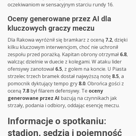
oczekiwaniom w sensacyjnym starciu rundy 16.
Oceny generowane przez AI dla
kluczowych graczy meczu
Dla Rakowa wyróżnił się bramkarz z oceną
7.2
, dzięki
kilku kluczowym interwencjom, choć nie uchronił
zespołu przed porażką. Kapitan obrony otrzymał
6.8
,
walcząc dzielnie w duecie z kolegami. W ataku lider
ofensywy zanotował
6.5
, z golem na koncie. U Piasta
strzelec trzech bramek dostał najwyższą notę
8.5
, a
pomocnik dyktujący tempo gry
8.0
. Obrońca gości z
oceną
7.8
był filarem defensywy. Te
oceny
generowane przez AI
bazują na czynnikach jak
strzały, podania i odbiory, oddając esencję meczu.
Informacje o spotkaniu:
stadion, sędzia i pojemność