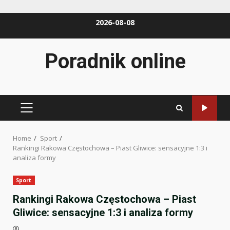
Skip
2026-08-08
to
content
Poradnik online
PRIMARY
MENU
Home
Sport
Rankingi Rakowa Częstochowa – Piast Gliwice: sensacyjne 1:3 i
analiza formy
Sport
Rankingi Rakowa Częstochowa – Piast
Gliwice: sensacyjne 1:3 i analiza formy