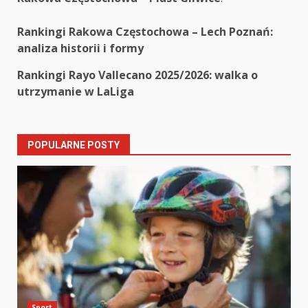
Post
Rankingi Rakowa Częstochowa – Lech Poznań:
analiza historii i formy
navigation
Rankingi Rayo Vallecano 2025/2026: walka o
utrzymanie w LaLiga
POPULARNE POSTY
Sport