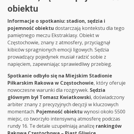
obiektu
Informacje o spotkaniu: stadion, sędzia i
pojemność obiektu
dostarczają kontekstu dla tego
pamiętnego meczu Ekstraklasy. Obiekt w
Częstochowie, znany z atmosfery, przyciągnął
kibiców spragnionych emocji ligowych. Sędzia
prowadzący pojedynek musiał radzić sobie z
napięciem, zapewniając sprawiedliwy przebieg.
Spotkanie odbyło się na Miejskim Stadionie
Piłkarskim Rakowa w Częstochowie
, który oferuje
nowoczesne warunki dla rozgrywek.
Sędzia
głównym był Tomasz Kwiatkowski
, doświadczony
arbiter znany z precyzyjnych decyzji w kluczowych
momentach.
Pojemność obiektu
wynosi około 5500
miejsc, co tworzyło intensywną atmosferę podczas
rundy 16. Te detale uzupełniają analizę
rankingów
Rakowa Częstochowa – Piast Gliwice
.