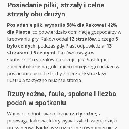
Posiadanie piłki, strzały i celne
strzały obu drużyn
Posiadanie piłki wynosiło 58% dla Rakowa i 42%
dla Piasta
, co potwierdzało dominację gospodarzy w
kreowaniu gry. Raków oddał
12 strzałów
, z czego
5
było celnych
, podczas gdy Piast odpowiedział
13
strzałami i 5 celnymi
. Ta równowaga w
skuteczności strzałów pokazuje, jak Piast lepiej
zamienił okazje na gole, mimo mniejszego udziału w
posiadaniu piłki. Te liczby z meczu Ekstraklasy
ilustrują taktyczne niuanse starcia.
Rzuty rożne, faule, spalone i liczba
podań w spotkaniu
W meczu odnotowano liczne
rzuty rożne
, z
przewagą Rakowa, który wywalczył ich więcej dzięki
pressingowi.
Faule
były rozłożone równomiernie, z