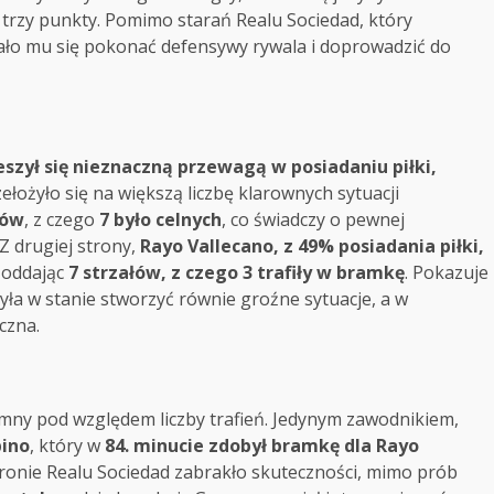
 trzy punkty. Pomimo starań Realu Sociedad, który
ało mu się pokonać defensywy rywala i doprowadzić do
eszył się nieznaczną przewagą w posiadaniu piłki,
zełożyło się na większą liczbę klarownych sytuacji
łów
, z czego
7 było celnych
, co świadczy o pewnej
 Z drugiej strony,
Rayo Vallecano, z 49% posiadania piłki,
, oddając
7 strzałów, z czego 3 trafiły w bramkę
. Pokazuje
była w stanie stworzyć równie groźne sytuacje, a w
czna.
omny pod względem liczby trafień. Jedynym zawodnikiem,
pino
, który w
84. minucie zdobył bramkę dla Rayo
stronie Realu Sociedad zabrakło skuteczności, mimo prób