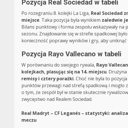
Pozycja Real Sociedad w tabeli
Po rozegraniu 8. kolejki La Liga,
Real Sociedad zn
miejsce
. Taka pozycja była wynikiem
zaledwie j
Bilans punktowy i forma zespołu wskazywały na pr
sezonu. Znajdowanie się w strefie spadkowej było
konieczność poprawy wyników i gry, aby uniknąć 
Pozycja Rayo Vallecano w tabeli
W porównaniu do swojego rywala,
Rayo Vallecan
kolejkach, plasując się na 14. miejscu
. Drużyna
remisy i cztery porażki
. Choć nie była to pozycj
punktów przewagi nad strefą spadkową i mogło z
o tym, że zespół był w stanie skutecznie rywalizo
zwycięstwo nad Realem Sociedad.
Post
Real Madryt – CF Leganés – statystyki: analiza
meczu
navigation