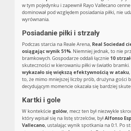
w tym pojedynku i zapewnił Rayo Vallecano cenne
dominował pod względem posiadania piłki, nie ud
wyrównania.
Posiadanie piłki i strzały
Podczas starcia na Reale Arena,
Real Sociedad ci
osiągając wynik 51%
. Niemniej jednak, to nie pr
bramkowych. Gospodarze oddali łącznie
10 strza
skuteczności w kierowaniu piłki w światło bramki.
wykazało się większą efektywnością w ataku
to, że mimo mniejszej liczby prób, drużyna gości 
decydującym momencie okazała się bardziej skute
Kartki i gole
W kontekście
golów
, mecz ten był niezwykle skr
który wpisał się na listę strzelców, był
Alfonso Es
Vallecano
, ustalając wynik spotkania na 0:1. Po 