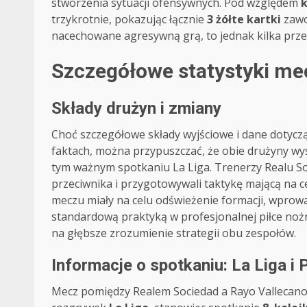
stworzenia sytuacji ofensywnych. Pod względem
trzykrotnie, pokazując łącznie
3 żółte kartki
zawo
nacechowane agresywną grą, to jednak kilka pr
Szczegółowe statystyki m
Składy drużyn i zmiany
Choć szczegółowe składy wyjściowe i dane dotyc
faktach, można przypuszczać, że obie drużyny wyst
tym ważnym spotkaniu La Liga. Trenerzy Realu Soc
przeciwnika i przygotowywali taktykę mającą na 
meczu miały na celu odświeżenie formacji, wprowad
standardową praktyką w profesjonalnej piłce nożn
na głębsze zrozumienie strategii obu zespołów.
Informacje o spotkaniu: La Liga i 
Mecz pomiędzy Realem Sociedad a Rayo Vallecano, 