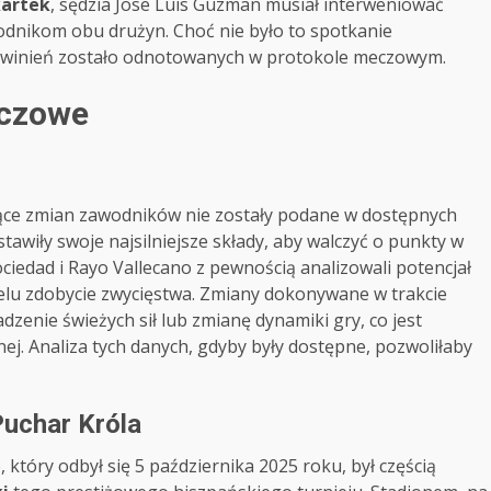
kartek
, sędzia Jose Luis Guzman musiał interweniować
dnikom obu drużyn. Choć nie było to spotkanie
zewinień zostało odnotowanych w protokole meczowym.
eczowe
zące zmian zawodników nie zostały podane w dostępnych
awiły swoje najsilniejsze składy, aby walczyć o punkty w
iedad i Rayo Vallecano z pewnością analizowali potencjał
celu zdobycie zwycięstwa. Zmiany dokonywane w trakcie
zenie świeżych sił lub zmianę dynamiki gry, co jest
ej. Analiza tych danych, gdyby były dostępne, pozwoliłaby
Puchar Króla
który odbył się 5 października 2025 roku, był częścią