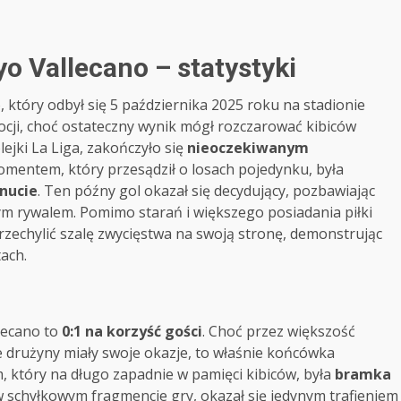
o Vallecano – statystyki
który odbył się 5 października 2025 roku na stadionie
ocji, choć ostateczny wynik mógł rozczarować kibiców
ejki La Liga, zakończyło się
nieoczekiwanym
mentem, który przesądził o losach pojedynku, była
nucie
. Ten późny gol okazał się decydujący, pozbawiając
ym rywalem. Pomimo starań i większego posiadania piłki
przechylić szalę zwycięstwa na swoją stronę, demonstrując
ach.
lecano to
0:1 na korzyść gości
. Choć przez większość
 drużyny miały swoje okazje, to właśnie końcówka
 który na długo zapadnie w pamięci kibiców, była
bramka
 w schyłkowym fragmencie gry, okazał się jedynym trafieniem