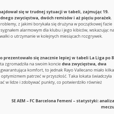
ajdował się w trudnej sytuacji w tabeli, zajmując 19.
ednego zwycięstwa, dwóch remisów i aż pięciu porażek
.
oblemy, z jakimi borykała się drużyna w początkowej fazie
 sygnałem alarmowym dla klubu i jego kibiców, wskazując n
walki o utrzymanie w kolejnych miesiącach rozgrywek.
o prezentowało się znacznie lepiej w tabeli La Liga po 8
 ta zgromadziła na swoim koncie
dwa zwycięstwa, dwa
a gwarantująca komfort, to jednak Rayo Vallecano miało kilka
 optymizmem patrzeć w przyszłość. Taka lokata świadczyła
wać w lidze i zdobywać punkty, co potwierdziło również
SE AEM – FC Barcelona Femení – statystyki: analiz
mecz