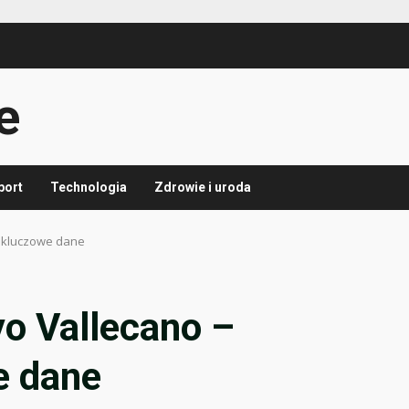
e
port
Technologia
Zdrowie i uroda
: kluczowe dane
yo Vallecano –
e dane