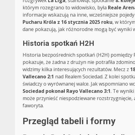
rozgrywek
La Liga
, stanowiąc spotkanie
8. kolej
którym rozegrano to widowisko, była
Reale Aren
informacje wskazują na inne, wcześniejsze pojed
Pucharu Króla z 16 stycznia 2025 roku
, w który
dane pokazują, jak różnorodne mogą być wyniki w
Historia spotkań H2H
Historia bezpośrednich spotkań (H2H) pomiędzy R
pokazuje, że żadna z drużyn nie potrafiła zdomin
widzimy kilka interesujących rezultatów. Mecz z
18
Vallecano 2:1
nad Realem Sociedad. Z kolei spotk
świadczy o wyrównanej walce. Jak wspomniano wcz
Sociedad pokonał Rayo Vallecano 3:1
. Te wynik
może przynieść niespodziewane rozstrzygnięcie, 
faworyta.
Przegląd tabeli i formy