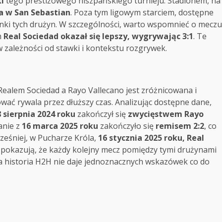
ki
tego prestiżowego hiszpańskiego turnieju. Stadionem, na
a w San Sebastian
. Poza tym ligowym starciem, dostępne
ynki tych drużyn. W szczególności, warto wspomnieć o meczu
m
Real Sociedad okazał się lepszy, wygrywając 3:1
. Te
 zależności od stawki i kontekstu rozgrywek.
ealem Sociedad a Rayo Vallecano jest zróżnicowana i
ować rywala przez dłuższy czas. Analizując dostępne dane,
 sierpnia 2024 roku
zakończył się
zwycięstwem Rayo
anie z
16 marca 2025 roku
zakończyło się
remisem 2:2
, co
eśniej, w Pucharze Króla,
16 stycznia 2025 roku, Real
i pokazują, że każdy kolejny mecz pomiędzy tymi drużynami
a historia H2H nie daje jednoznacznych wskazówek co do