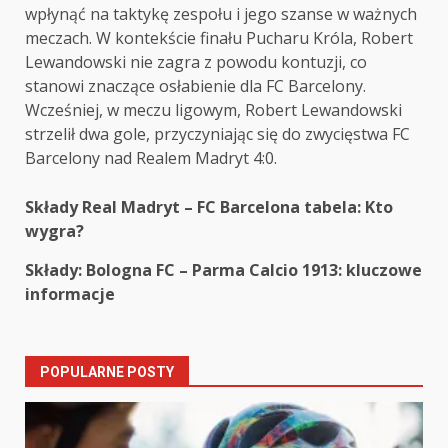
wpłynąć na taktykę zespołu i jego szanse w ważnych
meczach. W kontekście finału Pucharu Króla, Robert
Lewandowski nie zagra z powodu kontuzji, co
stanowi znaczące osłabienie dla FC Barcelony.
Wcześniej, w meczu ligowym, Robert Lewandowski
strzelił dwa gole, przyczyniając się do zwycięstwa FC
Barcelony nad Realem Madryt 4:0.
Post
Składy Real Madryt – FC Barcelona tabela: Kto
wygra?
navigation
Składy: Bologna FC – Parma Calcio 1913: kluczowe
informacje
POPULARNE POSTY